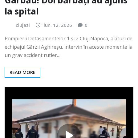
Gârbău! Doi bărbați au ajuns
la spital
clujazi
iun. 12, 2026
0
Pompierii Detașamentelor 1 și 2 Cluj-Napoca, alături de
echipajul Gărzii Aghireșu, intervin în aceste momente la
un grav accident rutier…
READ MORE