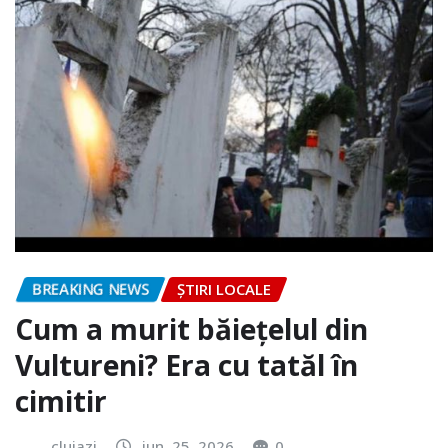
BREAKING NEWS
ȘTIRI LOCALE
Cum a murit băiețelul din
Vultureni? Era cu tatăl în
cimitir
clujazi
iun. 25, 2026
0