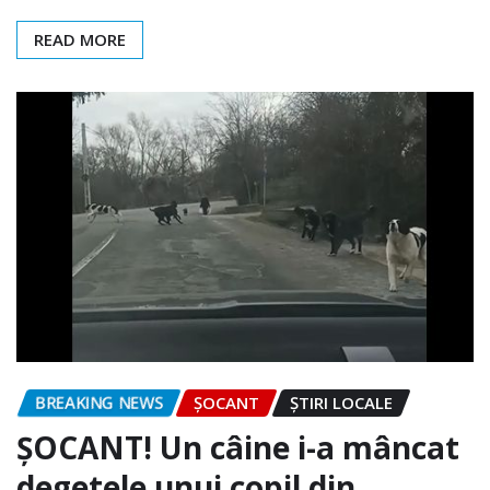
READ MORE
BREAKING NEWS
ȘOCANT
ȘTIRI LOCALE
ȘOCANT! Un câine i-a mâncat
degetele unui copil din