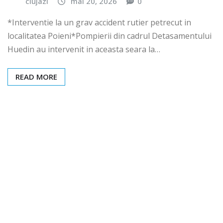
clujazi
mai 20, 2026
0
*Interventie la un grav accident rutier petrecut in
localitatea Poieni*Pompierii din cadrul Detasamentului
Huedin au intervenit in aceasta seara la…
READ MORE