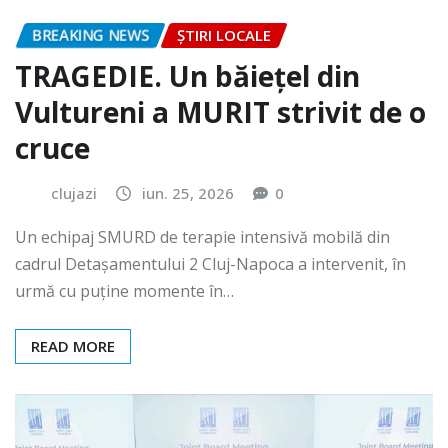
BREAKING NEWS
ȘTIRI LOCALE
TRAGEDIE. Un băiețel din
Vultureni a MURIT strivit de o
cruce
clujazi
iun. 25, 2026
0
Un echipaj SMURD de terapie intensivă mobilă din
cadrul Detașamentului 2 Cluj-Napoca a intervenit, în
urmă cu puține momente în…
READ MORE