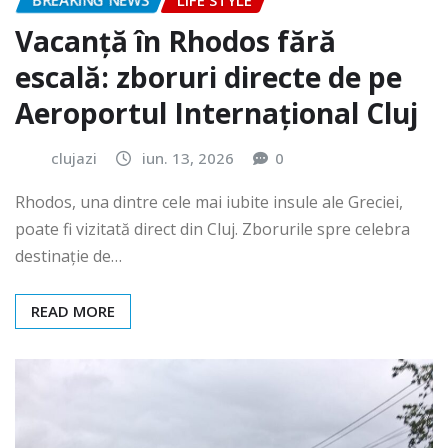
BREAKING NEWS
LIFE STYLE
Vacanță în Rhodos fără
escală: zboruri directe de pe
Aeroportul Internațional Cluj
clujazi
iun. 13, 2026
0
Rhodos, una dintre cele mai iubite insule ale Greciei,
poate fi vizitată direct din Cluj. Zborurile spre celebra
destinație de…
READ MORE