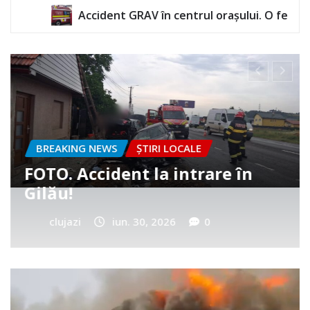
GRAV în centrul orașului. O femeie a rămas încarcerată
BREAKING NEWS
ȘTIRI LOCALE
Cum a murit băiețelul din
Vultureni? Era cu tatăl în
cimitir
clujazi
iun. 25, 2026
0