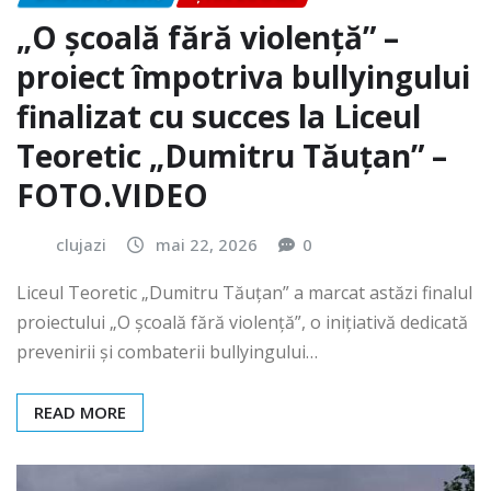
„O școală fără violență” –
proiect împotriva bullyingului
finalizat cu succes la Liceul
Teoretic „Dumitru Tăuțan” –
FOTO.VIDEO
clujazi
mai 22, 2026
0
Liceul Teoretic „Dumitru Tăuțan” a marcat astăzi finalul
proiectului „O școală fără violență”, o inițiativă dedicată
prevenirii și combaterii bullyingului…
READ MORE