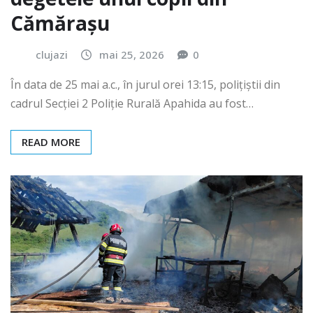
Cămărașu
clujazi
mai 25, 2026
0
În data de 25 mai a.c., în jurul orei 13:15, polițiștii din
cadrul Secției 2 Poliție Rurală Apahida au fost…
READ MORE