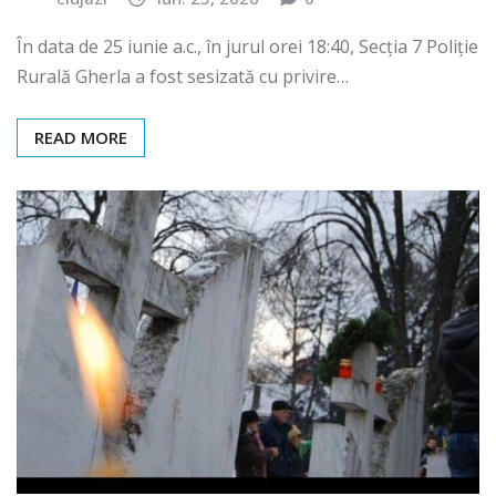
În data de 25 iunie a.c., în jurul orei 18:40, Secția 7 Poliție
Rurală Gherla a fost sesizată cu privire…
READ MORE