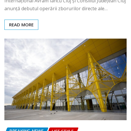
Internațional Avram Iancu Cluj și Consiliul Județean Cluj
anunță debutul operării zborurilor directe ale…
READ MORE