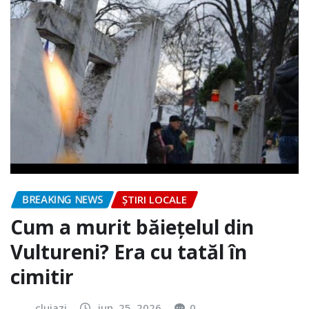
BREAKING NEWS
ȘTIRI LOCALE
Cum a murit băiețelul din
Vultureni? Era cu tatăl în
cimitir
clujazi
iun. 25, 2026
0