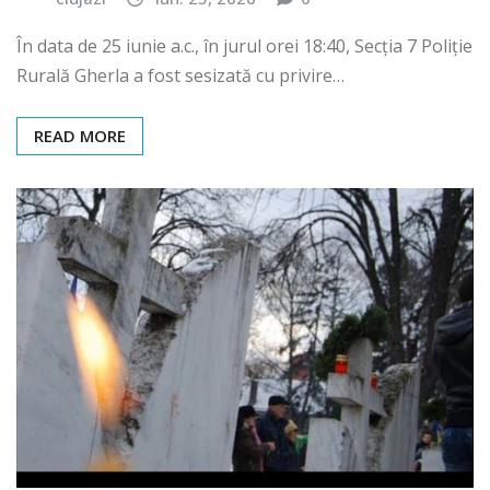
În data de 25 iunie a.c., în jurul orei 18:40, Secția 7 Poliție
Rurală Gherla a fost sesizată cu privire…
READ MORE