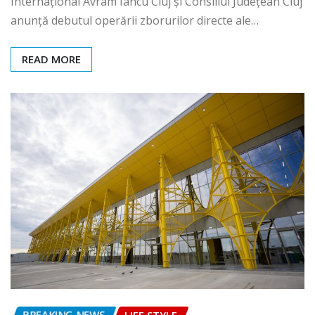
Internațional Avram Iancu Cluj și Consiliul Județean Cluj
anunță debutul operării zborurilor directe ale…
READ MORE