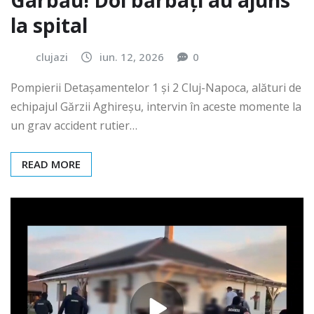
Gârbău! Doi bărbați au ajuns
la spital
clujazi
iun. 12, 2026
0
Pompierii Detașamentelor 1 și 2 Cluj-Napoca, alături de
echipajul Gărzii Aghireșu, intervin în aceste momente la
un grav accident rutier…
READ MORE