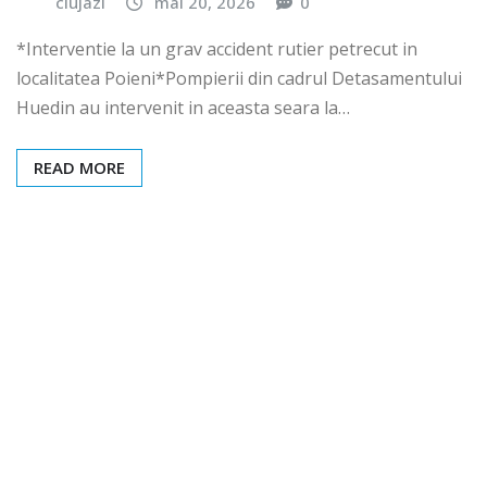
clujazi
mai 20, 2026
0
*Interventie la un grav accident rutier petrecut in
localitatea Poieni*Pompierii din cadrul Detasamentului
Huedin au intervenit in aceasta seara la…
READ MORE