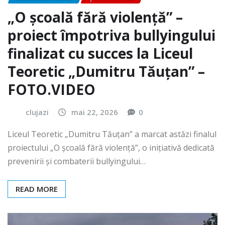
„O școală fără violență” –
proiect împotriva bullyingului
finalizat cu succes la Liceul
Teoretic „Dumitru Tăuțan” –
FOTO.VIDEO
clujazi
mai 22, 2026
0
Liceul Teoretic „Dumitru Tăuțan” a marcat astăzi finalul
proiectului „O școală fără violență”, o inițiativă dedicată
prevenirii și combaterii bullyingului…
READ MORE