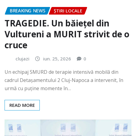
BREAKING NEWS
ȘTIRI LOCALE
TRAGEDIE. Un băiețel din
Vultureni a MURIT strivit de o
cruce
clujazi
iun. 25, 2026
0
Un echipaj SMURD de terapie intensivă mobilă din
cadrul Detașamentului 2 Cluj-Napoca a intervenit, în
urmă cu puține momente în…
READ MORE