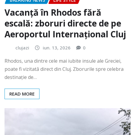
BREAKING NEWS
LIFE STYLE
Vacanță în Rhodos fără
escală: zboruri directe de pe
Aeroportul Internațional Cluj
clujazi
iun. 13, 2026
0
Rhodos, una dintre cele mai iubite insule ale Greciei,
poate fi vizitată direct din Cluj. Zborurile spre celebra
destinație de…
READ MORE