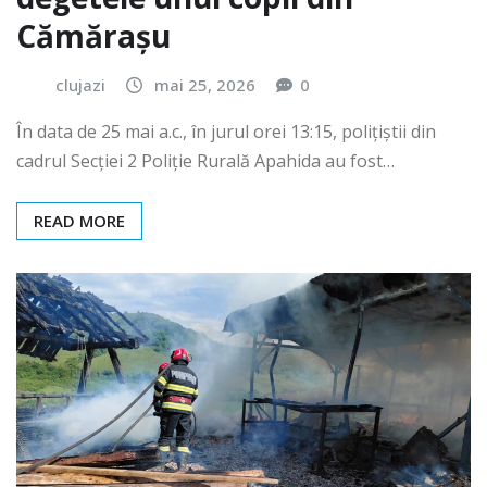
Cămărașu
clujazi
mai 25, 2026
0
În data de 25 mai a.c., în jurul orei 13:15, polițiștii din
cadrul Secției 2 Poliție Rurală Apahida au fost…
READ MORE