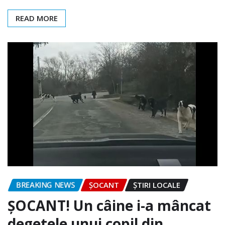
READ MORE
BREAKING NEWS
ȘOCANT
ȘTIRI LOCALE
ȘOCANT! Un câine i-a mâncat
degetele unui copil din