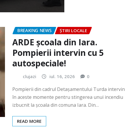
BREAKING NEWS
ȘTIRI LOCALE
ARDE școala din Iara.
Pompierii intervin cu 5
autospeciale!
clujazi
iul. 16, 2026
0
Pompierii din cadrul Detașamentului Turda intervin
în aceste momente pentru stingerea unui incendiu
izbucnit la școala din comuna Iara. Din…
READ MORE
BREAKING NEWS
ȘTIRI LOCALE
Festivalul „România cea