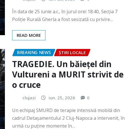
READ MORE
BREAKING NEWS
ȘTIRI LOCALE
TRAGEDIE. Un băiețel din
Vultureni a MURIT strivit de
o cruce
clujazi
iun. 25, 2026
0
Un echipaj SMURD de terapie intensivă mobilă din
cadrul Detașamentului 2 Cluj-Napoca a intervenit, în
urmă cu puține momente în…
READ MORE