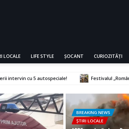
RI LOCALE
LIFE STYLE
ȘOCANT
CURIOZITĂȚI
speciale!
Festivalul „România cea Frumoasă” revin
BREAKING NEWS
ȘTIRI LOCALE