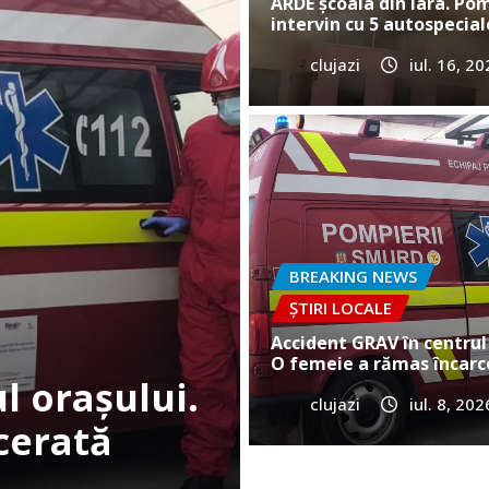
ARDE școala din Iara. Pom
intervin cu 5 autospecial
clujazi
iul. 16, 2
BREAKING NEWS
ȘTIRI LO
Cum a murit 
 în Gilău!
Vultureni? Er
BREAKING NEWS
ȘTIRI LOCALE
clujazi
iun. 25, 2026
Accident GRAV în centrul 
O femeie a rămas încarc
clujazi
iul. 8, 202