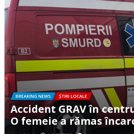
BREAKING NEWS
ȘTIRI LOCALE
FOTO. Accident la intrare
clujazi
iun. 30, 2026
0