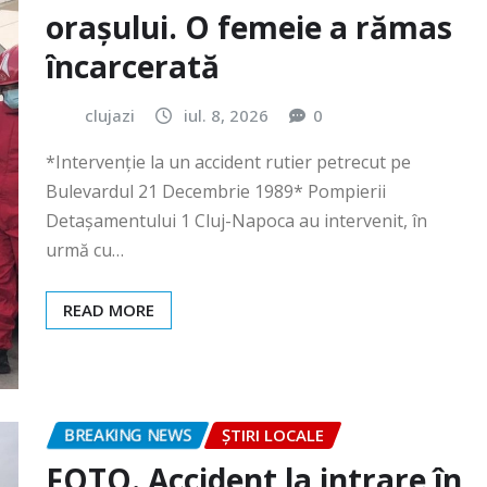
clujazi
iul. 8, 2026
0
*Intervenție la un accident rutier petrecut pe
Bulevardul 21 Decembrie 1989* Pompierii
Detașamentului 1 Cluj-Napoca au intervenit, în
urmă cu…
READ MORE
BREAKING NEWS
ȘTIRI LOCALE
FOTO. Accident la intrare în
Gilău!
clujazi
iun. 30, 2026
0