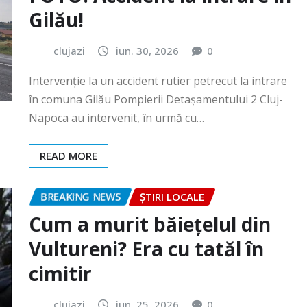
Intervenție la un accident rutier petrecut la intrare
în comuna Gilău Pompierii Detașamentului 2 Cluj-
Napoca au intervenit, în urmă cu…
READ MORE
BREAKING NEWS
ȘTIRI LOCALE
Cum a murit băiețelul din
Vultureni? Era cu tatăl în
cimitir
clujazi
iun. 25, 2026
0
În data de 25 iunie a.c., în jurul orei 18:40, Secția 7
Poliție Rurală Gherla a fost sesizată cu privire…