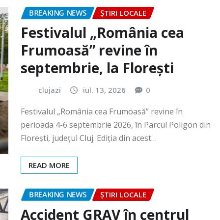
Frumoasă” revine în
septembrie, la Florești
clujazi
iul. 13, 2026
0
Festivalul „România cea Frumoasă” revine în
perioada 4-6 septembrie 2026, în Parcul Poligon din
Floreşti, județul Cluj. Ediția din acest…
READ MORE
BREAKING NEWS
ȘTIRI LOCALE
Accident GRAV în centrul
orașului. O femeie a rămas
încarcerată