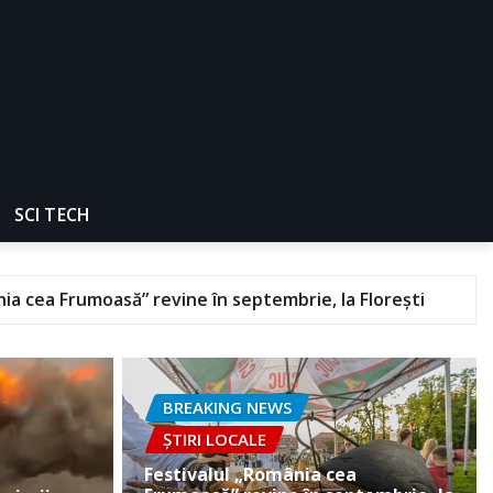
SCI TECH
e în septembrie, la Florești
Accident GRAV în c
BREAKING NEWS
ȘTIRI LOCALE
Festivalul „România cea