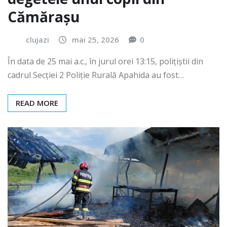
Cămărașu
clujazi
mai 25, 2026
0
În data de 25 mai a.c., în jurul orei 13:15, polițiștii din
cadrul Secției 2 Poliție Rurală Apahida au fost…
READ MORE