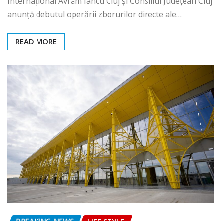
Internațional Avram Iancu Cluj și Consiliul Județean Cluj
anunță debutul operării zborurilor directe ale…
READ MORE