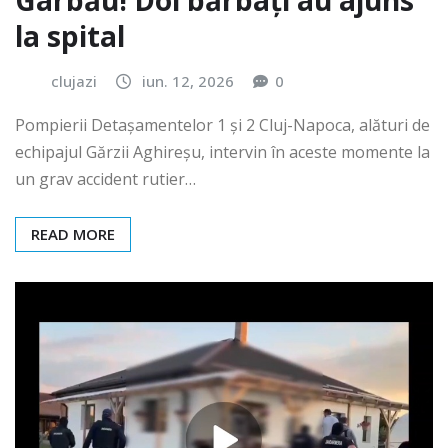
Gârbău! Doi bărbați au ajuns
la spital
clujazi
iun. 12, 2026
0
Pompierii Detașamentelor 1 și 2 Cluj-Napoca, alături de
echipajul Gărzii Aghireșu, intervin în aceste momente la
un grav accident rutier…
READ MORE