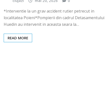
clujazi
mai 20, 2026
0
*Interventie la un grav accident rutier petrecut in
localitatea Poieni*Pompierii din cadrul Detasamentului
Huedin au intervenit in aceasta seara la…
READ MORE