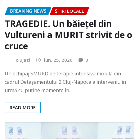
BREAKING NEWS
ȘTIRI LOCALE
TRAGEDIE. Un băiețel din
Vultureni a MURIT strivit de o
cruce
clujazi
iun. 25, 2026
0
Un echipaj SMURD de terapie intensivă mobilă din
cadrul Detașamentului 2 Cluj-Napoca a intervenit, în
urmă cu puține momente în…
READ MORE