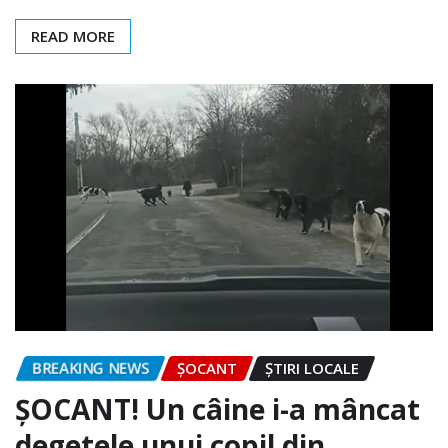
READ MORE
BREAKING NEWS
ȘOCANT
ȘTIRI LOCALE
ȘOCANT! Un câine i-a mâncat
degetele unui copil din