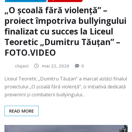
„O școală fără violență” –
proiect împotriva bullyingului
finalizat cu succes la Liceul
Teoretic „Dumitru Tăuțan” –
FOTO.VIDEO
clujazi
mai 22, 2026
0
Liceul Teoretic „Dumitru Tăuțan” a marcat astăzi finalul
proiectului „O școală fără violență”, o inițiativă dedicată
prevenirii și combaterii bullyingului…
READ MORE