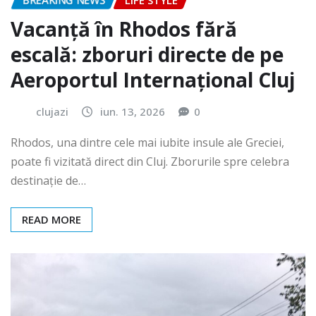
BREAKING NEWS
LIFE STYLE
Vacanță în Rhodos fără
escală: zboruri directe de pe
Aeroportul Internațional Cluj
clujazi
iun. 13, 2026
0
Rhodos, una dintre cele mai iubite insule ale Greciei,
poate fi vizitată direct din Cluj. Zborurile spre celebra
destinație de…
READ MORE