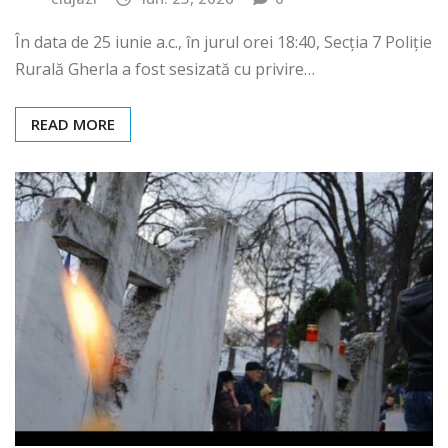
În data de 25 iunie a.c., în jurul orei 18:40, Secția 7 Poliție
Rurală Gherla a fost sesizată cu privire…
READ MORE