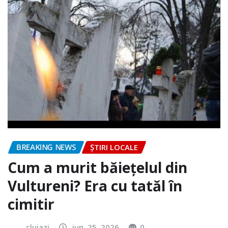
BREAKING NEWS
ȘTIRI LOCALE
Cum a murit băiețelul din
Vultureni? Era cu tatăl în
cimitir
clujazi
iun. 25, 2026
0