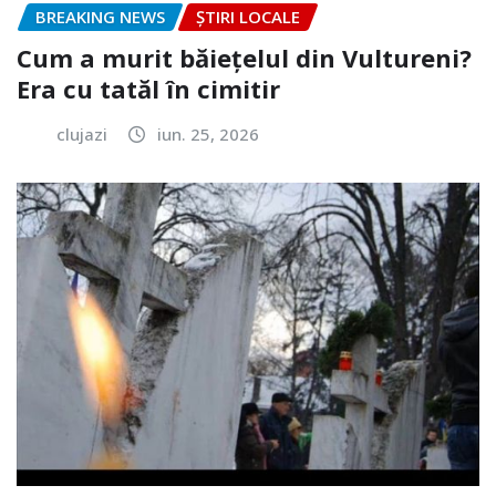
BREAKING NEWS
ȘTIRI LOCALE
Cum a murit băiețelul din Vultureni?
Era cu tatăl în cimitir
clujazi
iun. 25, 2026