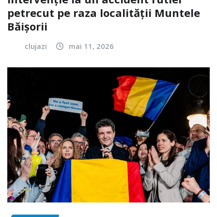
petrecut pe raza localității Muntele
Băișorii
clujazi
mai 11, 2026