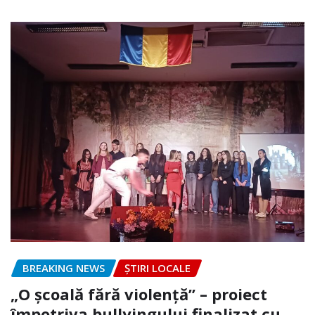
BREAKING NEWS
ȘTIRI LOCALE
„O școală fără violență” – proiect
împotriva bullyingului finalizat cu