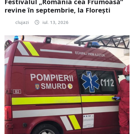
Festivalul „România cea Frumoasă”
revine în septembrie, la Florești
clujazi
iul. 13, 2026