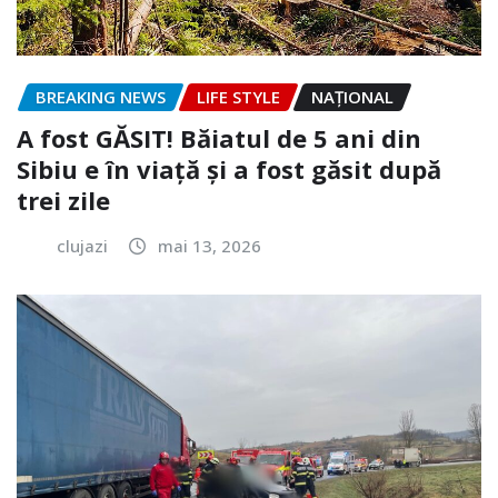
BREAKING NEWS
LIFE STYLE
NAŢIONAL
A fost GĂSIT! Băiatul de 5 ani din
Sibiu e în viață și a fost găsit după
trei zile
clujazi
mai 13, 2026