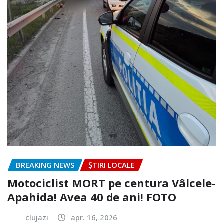
BREAKING NEWS
ȘTIRI LOCALE
Motociclist MORT pe centura Vâlcele-
Apahida! Avea 40 de ani! FOTO
clujazi
apr. 16, 2026