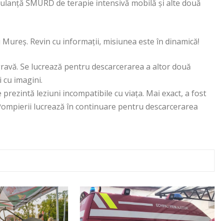
bulanță SMURD de terapie intensivă mobilă și alte două
u Mureș. Revin cu informații, misiunea este în dinamică!
gravă. Se lucrează pentru descarcerarea a altor două
 cu imagini.
 prezintă leziuni incompatibile cu viața. Mai exact, a fost
 Pompierii lucrează în continuare pentru descarcerarea