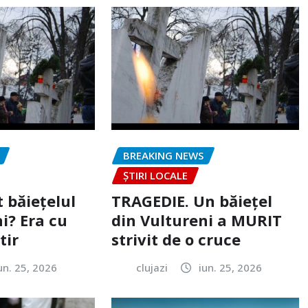
BREAKING NEWS
ȘTIRI LOCALE
 băiețelul
TRAGEDIE. Un băiețel
i? Era cu
din Vultureni a MURIT
tir
strivit de o cruce
un. 25, 2026
clujazi
iun. 25, 2026