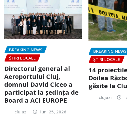
BREAKING NEWS
BREAKING NEWS
ȘTIRI LOCALE
ȘTIRI LOCALE
Directorul general al
14 proiectile
Aeroportului Cluj,
Doilea Răzb
domnul David Ciceo a
găsite la Clu
participat la ședința de
clujazi
i
Board a ACI EUROPE
clujazi
iun. 25, 2026