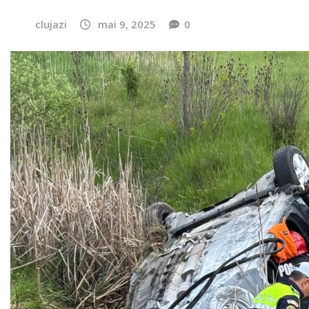
clujazi
mai 9, 2025
0