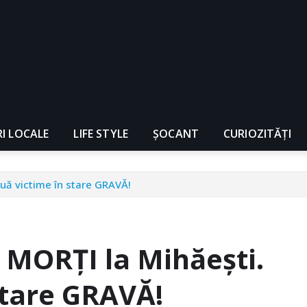
RI LOCALE
LIFE STYLE
ȘOCANT
CURIOZITĂȚI
ouă victime în stare GRAVĂ!
 MORȚI la Mihăești.
stare GRAVĂ!