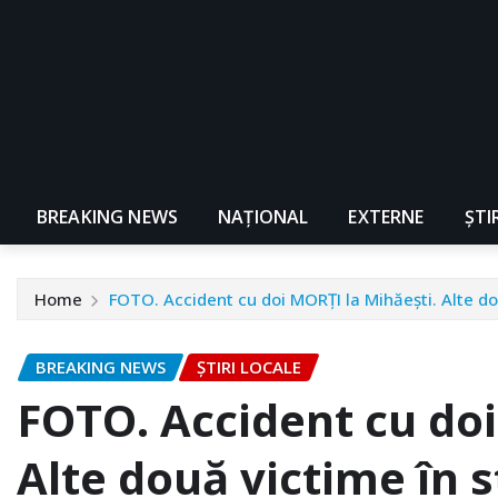
BREAKING NEWS
NAŢIONAL
EXTERNE
ȘTI
Home
FOTO. Accident cu doi MORȚI la Mihăești. Alte d
BREAKING NEWS
ȘTIRI LOCALE
FOTO. Accident cu doi
Alte două victime în 