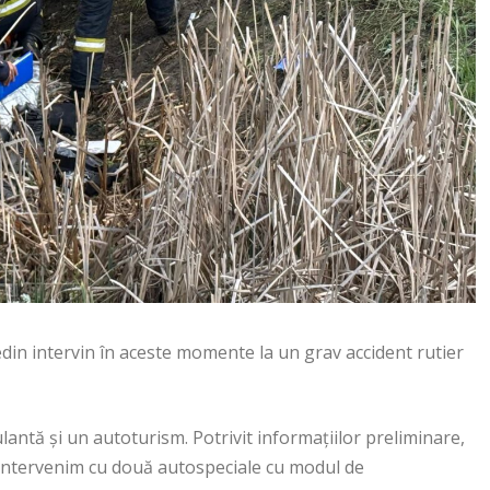
in intervin în aceste momente la un grav accident rutier
lantă și un autoturism. Potrivit informațiilor preliminare,
. Intervenim cu două autospeciale cu modul de