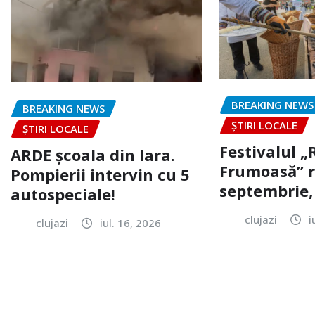
BREAKING NEWS
BREAKING NEWS
ȘTIRI LOCALE
ȘTIRI LOCALE
Festivalul 
ARDE școala din Iara.
Frumoasă” r
Pompierii intervin cu 5
septembrie, 
autospeciale!
clujazi
i
clujazi
iul. 16, 2026