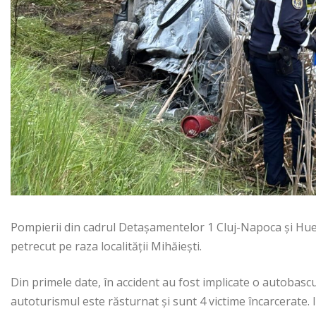
Pompierii din cadrul Detașamentelor 1 Cluj-Napoca și Hued
petrecut pe raza localității Mihăiești.
Din primele date, în accident au fost implicate o autobascu
autoturismul este răsturnat și sunt 4 victime încarcerate