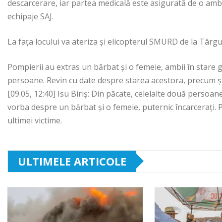
descarcerare, iar partea medicală este asigurată de o am
echipaje SAJ.
La fața locului va ateriza și elicopterul SMURD de la Târg
Pompierii au extras un bărbat și o femeie, ambii în stare 
persoane. Revin cu date despre starea acestora, precum și
[09.05, 12:40] Isu Biriș: Din păcate, celelalte două persoane
vorba despre un bărbat și o femeie, puternic încarcerați.
ultimei victime.
ULTIMELE ARTICOLE