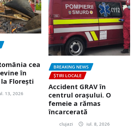
„România cea
BREAKING NEWS
evine în
ȘTIRI LOCALE
la Florești
Accident GRAV în
ul. 13, 2026
centrul orașului. O
femeie a rămas
încarcerată
clujazi
iul. 8, 2026