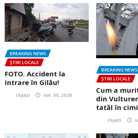
BREAKING NEWS
ȘTIRI LOCALE
BREAKING NEWS
FOTO. Accident la
ȘTIRI LOCALE
intrare în Gilău!
Cum a murit
clujazi
iun. 30, 2026
din Vulturen
tatăl în cimi
clujazi
i