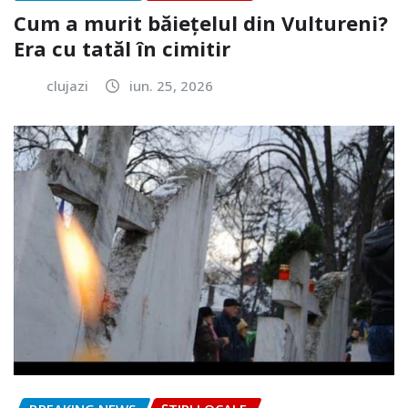
Cum a murit băiețelul din Vultureni?
Era cu tatăl în cimitir
clujazi
iun. 25, 2026