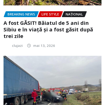
BREAKING NEWS
LIFE STYLE
NAŢIONAL
A fost GĂSIT! Băiatul de 5 ani din
Sibiu e în viață și a fost găsit după
trei zile
clujazi
mai 13, 2026