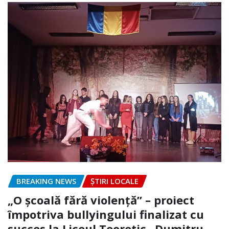
BREAKING NEWS
ȘTIRI LOCALE
„O școală fără violență” – proiect
împotriva bullyingului finalizat cu
succes la Liceul Teoretic „Dumitru