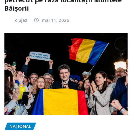
Băișorii
clujazi
mai 11, 2026
NAŢIONAL