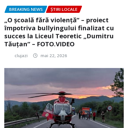
BREAKING NEWS
ȘTIRI LOCALE
„O școală fără violență” – proiect
împotriva bullyingului finalizat cu
succes la Liceul Teoretic „Dumitru
Tăuțan” – FOTO.VIDEO
clujazi
mai 22, 2026