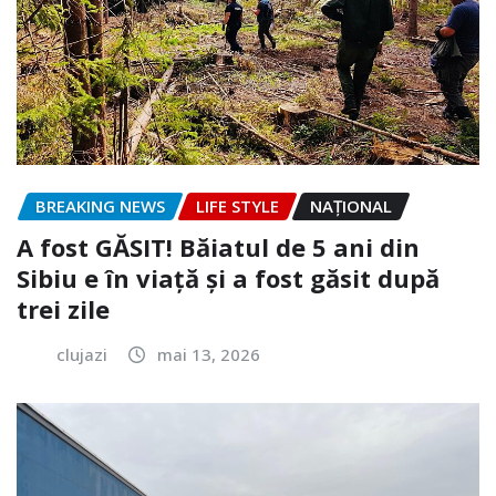
BREAKING NEWS
LIFE STYLE
NAŢIONAL
A fost GĂSIT! Băiatul de 5 ani din
Sibiu e în viață și a fost găsit după
trei zile
clujazi
mai 13, 2026