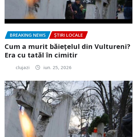
BREAKING NEWS
ȘTIRI LOCALE
Cum a murit băiețelul din Vultureni?
Era cu tatăl în cimitir
clujazi
iun. 25, 2026