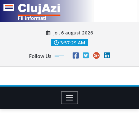
Skip
joi, 6 august 2026
to
content
3:57:31 AM
Follow Us