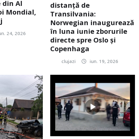
 din Al
distanță de
oi Mondial,
Transilvania:
j
Norwegian inaugurează
în luna iunie zborurile
un. 24, 2026
directe spre Oslo și
Copenhaga
clujazi
iun. 19, 2026