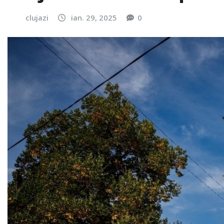
clujazi
ian. 29, 2025
0