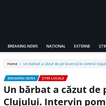
BREAKING NEWS
NAŢIONAL
EXTERNE
ȘTI
Home
Un bărbat a căzut de pe biserică în centrul Clujul
BREAKING NEWS
ȘTIRI LOCALE
Un bărbat a căzut de p
Clujului. Intervin pom