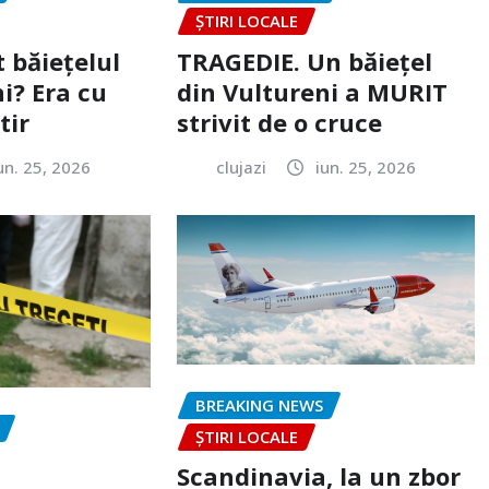
ȘTIRI LOCALE
 băiețelul
TRAGEDIE. Un băiețel
i? Era cu
din Vultureni a MURIT
tir
strivit de o cruce
un. 25, 2026
clujazi
iun. 25, 2026
BREAKING NEWS
ȘTIRI LOCALE
Scandinavia, la un zbor