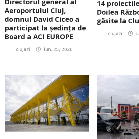
Directorul general al
14 proiectile
Aeroportului Cluj,
Doilea Răzb
domnul David Ciceo a
găsite la Clu
participat la ședința de
clujazi
i
Board a ACI EUROPE
clujazi
iun. 25, 2026