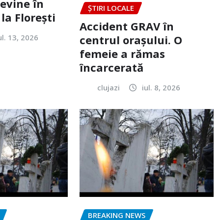
evine în
ȘTIRI LOCALE
la Florești
Accident GRAV în
ul. 13, 2026
centrul orașului. O
femeie a rămas
încarcerată
clujazi
iul. 8, 2026
BREAKING NEWS