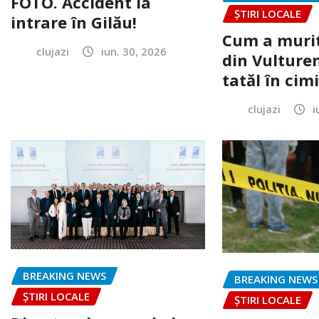
FOTO. Accident la
ȘTIRI LOCALE
intrare în Gilău!
Cum a murit
clujazi
iun. 30, 2026
din Vulturen
tatăl în cimi
clujazi
i
BREAKING NEWS
BREAKING NEWS
ȘTIRI LOCALE
ȘTIRI LOCALE