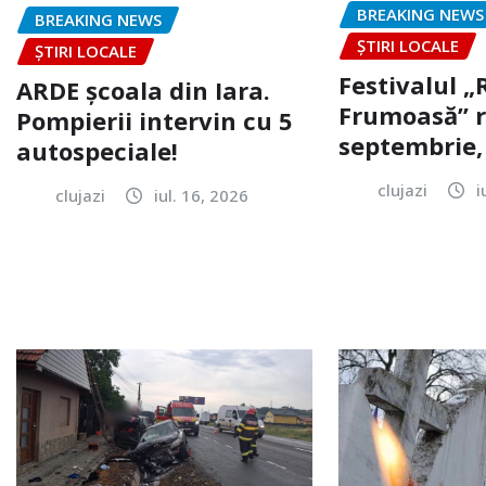
BREAKING NEWS
BREAKING NEWS
ȘTIRI LOCALE
ȘTIRI LOCALE
Festivalul 
ARDE școala din Iara.
Frumoasă” r
Pompierii intervin cu 5
septembrie, 
autospeciale!
clujazi
i
clujazi
iul. 16, 2026