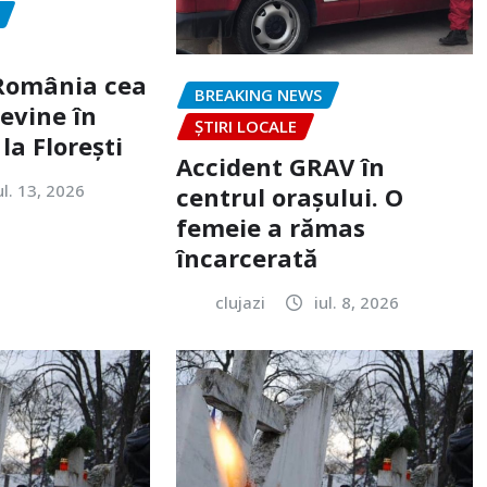
„România cea
BREAKING NEWS
evine în
ȘTIRI LOCALE
la Florești
Accident GRAV în
ul. 13, 2026
centrul orașului. O
femeie a rămas
încarcerată
clujazi
iul. 8, 2026