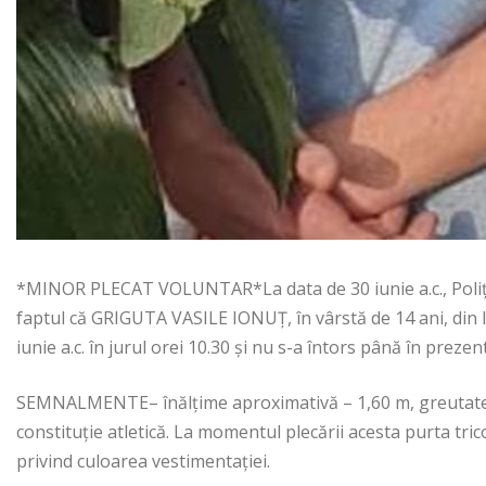
*MINOR PLECAT VOLUNTAR*La data de 30 iunie a.c., Poliția
faptul că GRIGUTA VASILE IONUȚ, în vârstă de 14 ani, din loc
iunie a.c. în jurul orei 10.30 și nu s-a întors până în prezent
SEMNALMENTE– înălțime aproximativă – 1,60 m, greutate 
constituție atletică. La momentul plecării acesta purta tric
privind culoarea vestimentației.