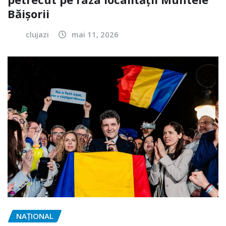
Băișorii
clujazi
mai 11, 2026
NAŢIONAL