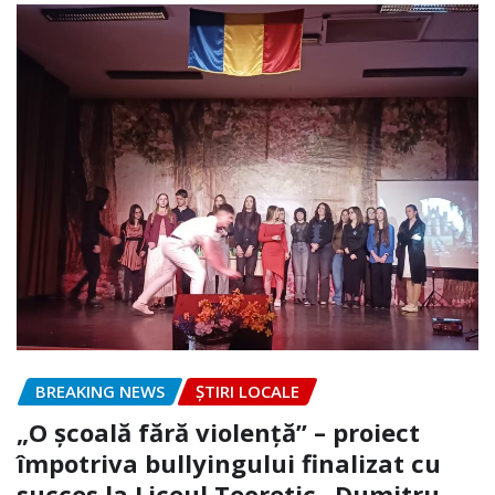
BREAKING NEWS
ȘTIRI LOCALE
„O școală fără violență” – proiect
împotriva bullyingului finalizat cu
succes la Liceul Teoretic „Dumitru