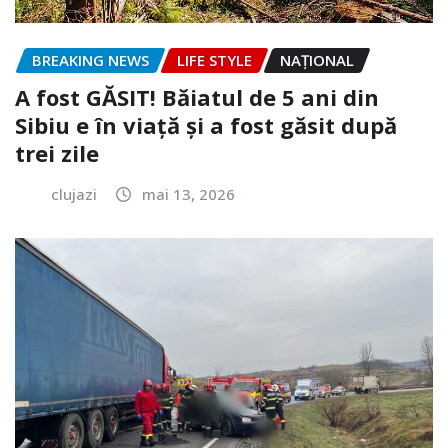
BREAKING NEWS
LIFE STYLE
NAŢIONAL
A fost GĂSIT! Băiatul de 5 ani din
Sibiu e în viață și a fost găsit după
trei zile
clujazi
mai 13, 2026