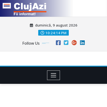
Skip
duminică, 9 august 2026
to
content
10:24:16 PM
Follow Us