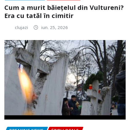
Cum a murit băiețelul din Vultureni?
Era cu tatăl în cimitir
clujazi
iun. 25, 2026