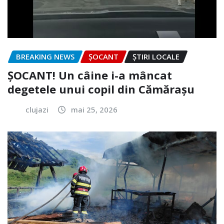
BREAKING NEWS
ȘOCANT
ȘTIRI LOCALE
ȘOCANT! Un câine i-a mâncat
degetele unui copil din Cămărașu
clujazi
mai 25, 2026