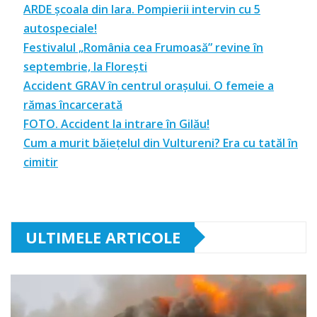
ARDE școala din Iara. Pompierii intervin cu 5
autospeciale!
Festivalul „România cea Frumoasă” revine în
septembrie, la Florești
Accident GRAV în centrul orașului. O femeie a
rămas încarcerată
FOTO. Accident la intrare în Gilău!
Cum a murit băiețelul din Vultureni? Era cu tatăl în
cimitir
ULTIMELE ARTICOLE