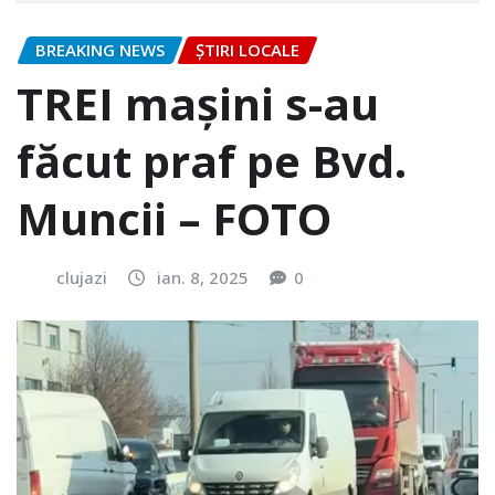
BREAKING NEWS
ȘTIRI LOCALE
TREI mașini s-au
făcut praf pe Bvd.
Muncii – FOTO
clujazi
ian. 8, 2025
0