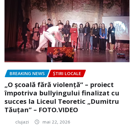
BREAKING NEWS
ȘTIRI LOCALE
„O școală fără violență” – proiect
împotriva bullyingului finalizat cu
succes la Liceul Teoretic „Dumitru
Tăuțan” – FOTO.VIDEO
clujazi
mai 22, 2026