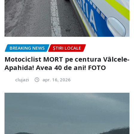
BREAKING NEWS
ȘTIRI LOCALE
Motociclist MORT pe centura Vâlcele-
Apahida! Avea 40 de ani! FOTO
clujazi
apr. 16, 2026