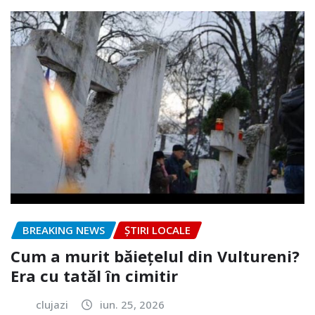
BREAKING NEWS
ȘTIRI LOCALE
Cum a murit băiețelul din Vultureni?
Era cu tatăl în cimitir
clujazi
iun. 25, 2026