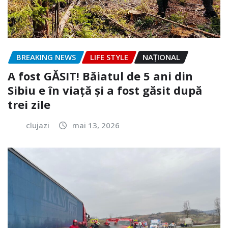
BREAKING NEWS
LIFE STYLE
NAŢIONAL
A fost GĂSIT! Băiatul de 5 ani din
Sibiu e în viață și a fost găsit după
trei zile
clujazi
mai 13, 2026