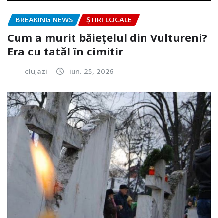
BREAKING NEWS
ȘTIRI LOCALE
Cum a murit băiețelul din Vultureni?
Era cu tatăl în cimitir
clujazi
iun. 25, 2026