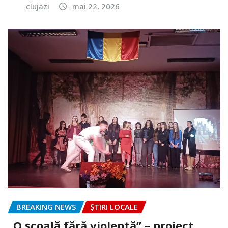
clujazi
mai 22, 2026
BREAKING NEWS
ȘTIRI LOCALE
„O școală fără violență” – proiect