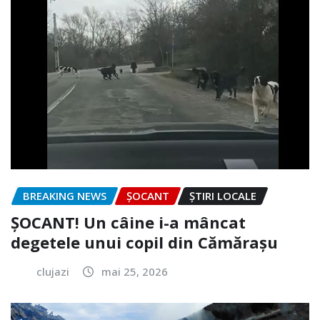
BREAKING NEWS
ȘOCANT
ȘTIRI LOCALE
ȘOCANT! Un câine i-a mâncat
degetele unui copil din Cămărașu
clujazi
mai 25, 2026