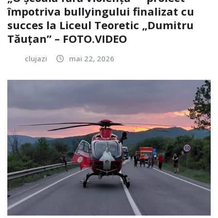
împotriva bullyingului finalizat cu
succes la Liceul Teoretic „Dumitru
Tăuțan” – FOTO.VIDEO
clujazi
mai 22, 2026