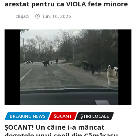
arestat pentru ca VIOLA fete minore
clujazi
iun. 10, 2026
BREAKING NEWS
ȘOCANT
ȘTIRI LOCALE
ȘOCANT! Un câine i-a mâncat
degetele unui copil din Cămărașu