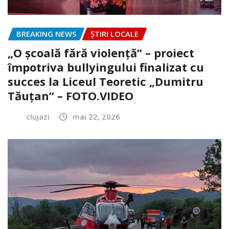
BREAKING NEWS
ȘTIRI LOCALE
„O școală fără violență” – proiect
împotriva bullyingului finalizat cu
succes la Liceul Teoretic „Dumitru
Tăuțan” – FOTO.VIDEO
clujazi
mai 22, 2026