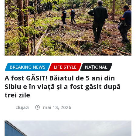
BREAKING NEWS
LIFE STYLE
NAŢIONAL
A fost GĂSIT! Băiatul de 5 ani din
Sibiu e în viață și a fost găsit după
trei zile
clujazi
mai 13, 2026