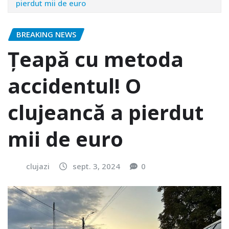
pierdut mii de euro
BREAKING NEWS
Țeapă cu metoda
accidentul! O
clujeancă a pierdut
mii de euro
clujazi
sept. 3, 2024
0