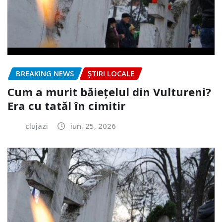
BREAKING NEWS
ȘTIRI LOCALE
Cum a murit băiețelul din Vultureni?
Era cu tatăl în cimitir
clujazi
iun. 25, 2026