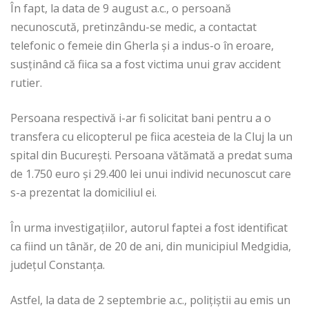
În fapt, la data de 9 august a.c., o persoană
necunoscută, pretinzându-se medic, a contactat
telefonic o femeie din Gherla și a indus-o în eroare,
susținând că fiica sa a fost victima unui grav accident
rutier.
Persoana respectivă i-ar fi solicitat bani pentru a o
transfera cu elicopterul pe fiica acesteia de la Cluj la un
spital din București. Persoana vătămată a predat suma
de 1.750 euro și 29.400 lei unui individ necunoscut care
s-a prezentat la domiciliul ei.
În urma investigațiilor, autorul faptei a fost identificat
ca fiind un tânăr, de 20 de ani, din municipiul Medgidia,
județul Constanța.
Astfel, la data de 2 septembrie a.c., polițiștii au emis un