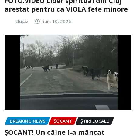
FOTO.VIDEO Lider spiritual din Cluj
arestat pentru ca VIOLA fete minore
clujazi
iun. 10, 2026
BREAKING NEWS
ȘOCANT
ȘTIRI LOCALE
ȘOCANT! Un câine i-a mâncat