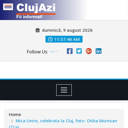
Skip
duminică, 9 august 2026
to
content
11:57:48 AM
Follow Us
Home
Mica Unire, celebrata la Cluj, foto- Otilia Muresan
(7).jp