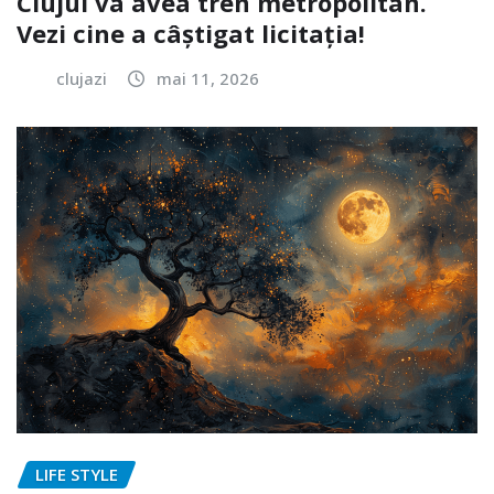
Clujul va avea tren metropolitan.
Vezi cine a câștigat licitația!
clujazi
mai 11, 2026
LIFE STYLE