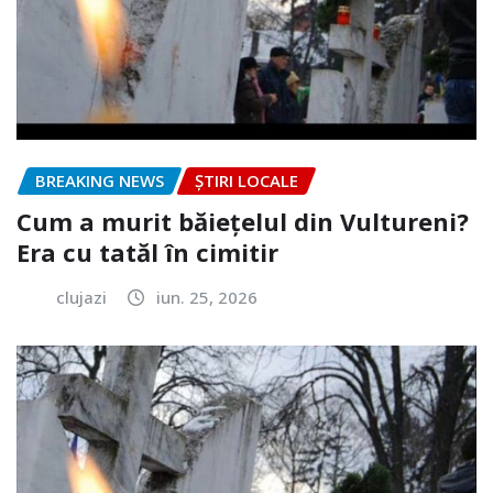
BREAKING NEWS
ȘTIRI LOCALE
Cum a murit băiețelul din Vultureni?
Era cu tatăl în cimitir
clujazi
iun. 25, 2026