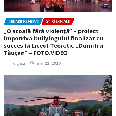
BREAKING NEWS
ȘTIRI LOCALE
„O școală fără violență” – proiect
împotriva bullyingului finalizat cu
succes la Liceul Teoretic „Dumitru
Tăuțan” – FOTO.VIDEO
clujazi
mai 22, 2026