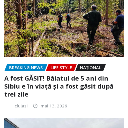
BREAKING NEWS
LIFE STYLE
NAŢIONAL
A fost GĂSIT! Băiatul de 5 ani din
Sibiu e în viață și a fost găsit după
trei zile
clujazi
mai 13, 2026