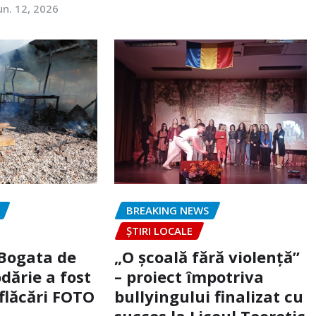
un. 12, 2026
BREAKING NEWS
ȘTIRI LOCALE
 Bogata de
„O școală fără violență”
dărie a fost
– proiect împotriva
flăcări FOTO
bullyingului finalizat cu