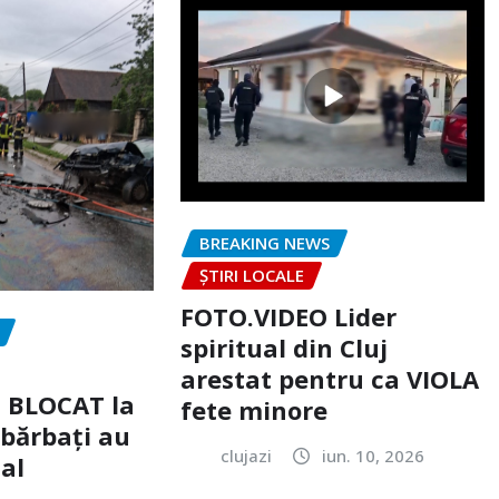
BREAKING NEWS
ȘTIRI LOCALE
FOTO.VIDEO Lider
spiritual din Cluj
arestat pentru ca VIOLA
c BLOCAT la
fete minore
 bărbați au
clujazi
iun. 10, 2026
tal