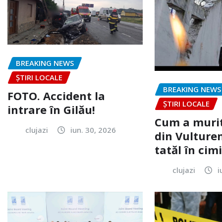
BREAKING NEWS
ȘTIRI LOCALE
BREAKING NEWS
FOTO. Accident la
ȘTIRI LOCALE
intrare în Gilău!
Cum a murit
clujazi
iun. 30, 2026
din Vulturen
tatăl în cimi
clujazi
i