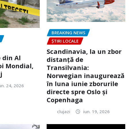
BREAKING NEWS
ȘTIRI LOCALE
Scandinavia, la un zbor
 din Al
distanță de
oi Mondial,
Transilvania:
j
Norwegian inaugurează
în luna iunie zborurile
un. 24, 2026
directe spre Oslo și
Copenhaga
clujazi
iun. 19, 2026