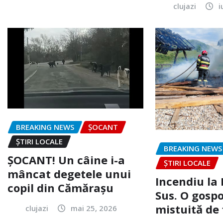
clujazi
i
BREAKING NEWS
ȘOCANT
ȘTIRI LOCALE
BREAKING NEWS
ȘOCANT! Un câine i-a
ȘTIRI LOCALE
mâncat degetele unui
Incendiu la
copil din Cămărașu
Sus. O gospo
mistuită de 
clujazi
mai 25, 2026