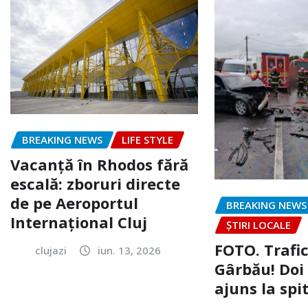
BREAKING NEWS
LIFE STYLE
Vacanță în Rhodos fără
escală: zboruri directe
de pe Aeroportul
BREAKING NEWS
Internațional Cluj
ȘTIRI LOCALE
FOTO. Trafi
clujazi
iun. 13, 2026
Gârbău! Doi
ajuns la spi