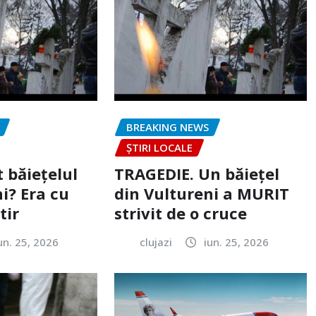
BREAKING NEWS
ȘTIRI LOCALE
 băiețelul
TRAGEDIE. Un băiețel
i? Era cu
din Vultureni a MURIT
tir
strivit de o cruce
un. 25, 2026
clujazi
iun. 25, 2026