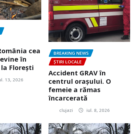
„România cea
BREAKING NEWS
evine în
ȘTIRI LOCALE
la Florești
Accident GRAV în
ul. 13, 2026
centrul orașului. O
femeie a rămas
încarcerată
clujazi
iul. 8, 2026