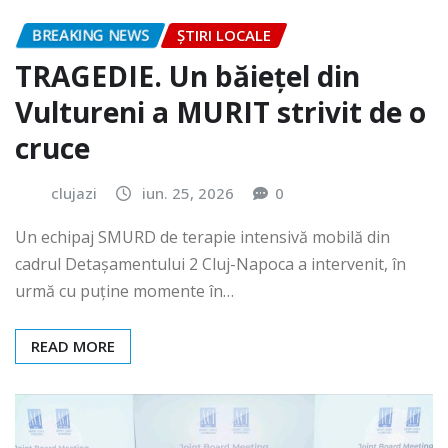
BREAKING NEWS
ȘTIRI LOCALE
TRAGEDIE. Un băiețel din
Vultureni a MURIT strivit de o
cruce
clujazi
iun. 25, 2026
0
Un echipaj SMURD de terapie intensivă mobilă din
cadrul Detașamentului 2 Cluj-Napoca a intervenit, în
urmă cu puține momente în…
READ MORE