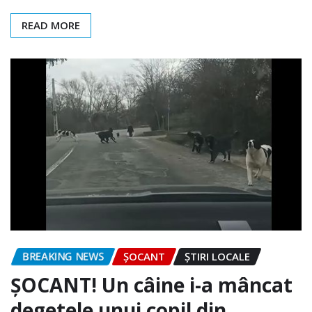
READ MORE
BREAKING NEWS
ȘOCANT
ȘTIRI LOCALE
ȘOCANT! Un câine i-a mâncat
degetele unui copil din