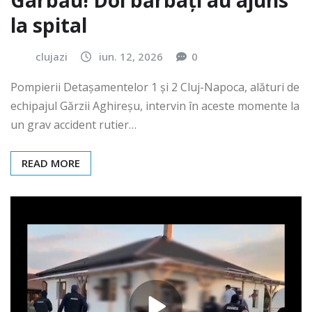
Gârbău! Doi bărbați au ajuns
la spital
clujazi
iun. 12, 2026
0
Pompierii Detașamentelor 1 și 2 Cluj-Napoca, alături de
echipajul Gărzii Aghireșu, intervin în aceste momente la
un grav accident rutier…
READ MORE