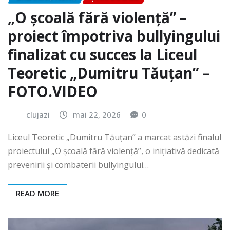
„O școală fără violență” –
proiect împotriva bullyingului
finalizat cu succes la Liceul
Teoretic „Dumitru Tăuțan” –
FOTO.VIDEO
clujazi
mai 22, 2026
0
Liceul Teoretic „Dumitru Tăuțan” a marcat astăzi finalul
proiectului „O școală fără violență”, o inițiativă dedicată
prevenirii și combaterii bullyingului…
READ MORE