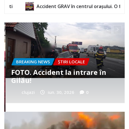
 GRAV în centrul orașului. O femeie a rămas încarcerată
BREAKING NEWS
ȘTIRI LOCALE
Cum a murit băiețelul din
Vultureni? Era cu tatăl în
cimitir
clujazi
iun. 25, 2026
0