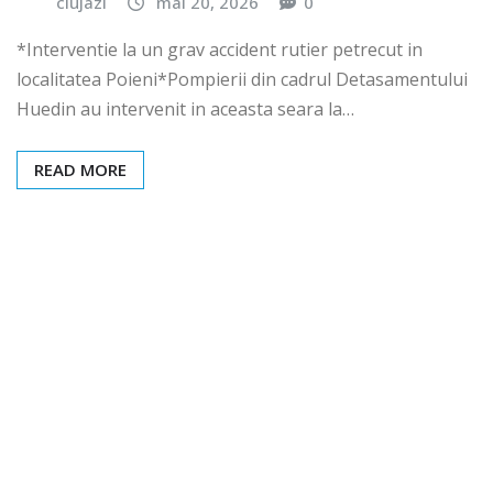
clujazi
mai 20, 2026
0
*Interventie la un grav accident rutier petrecut in
localitatea Poieni*Pompierii din cadrul Detasamentului
Huedin au intervenit in aceasta seara la…
READ MORE