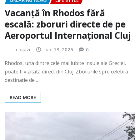
BREAKING NEWS
LIFE STYLE
Vacanță în Rhodos fără
escală: zboruri directe de pe
Aeroportul Internațional Cluj
clujazi
iun. 13, 2026
0
Rhodos, una dintre cele mai iubite insule ale Greciei,
poate fi vizitată direct din Cluj. Zborurile spre celebra
destinație de…
READ MORE