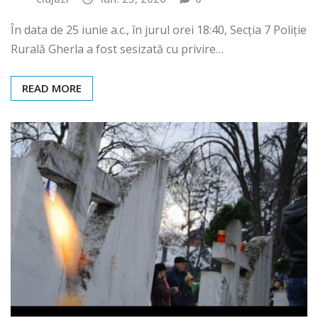
În data de 25 iunie a.c., în jurul orei 18:40, Secția 7 Poliție
Rurală Gherla a fost sesizată cu privire…
READ MORE