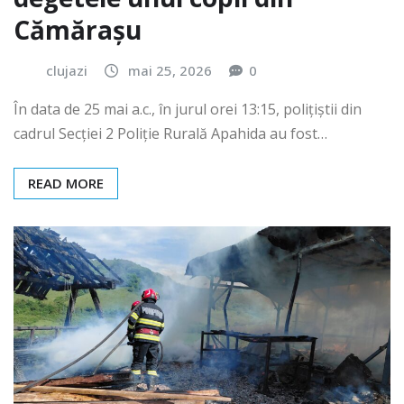
Cămărașu
clujazi
mai 25, 2026
0
În data de 25 mai a.c., în jurul orei 13:15, polițiștii din
cadrul Secției 2 Poliție Rurală Apahida au fost…
READ MORE