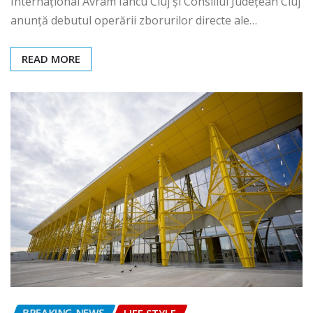
Internațional Avram Iancu Cluj și Consiliul Județean Cluj
anunță debutul operării zborurilor directe ale…
READ MORE