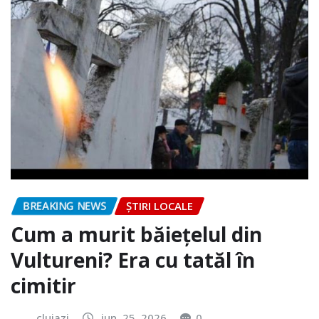
BREAKING NEWS
ȘTIRI LOCALE
Cum a murit băiețelul din
Vultureni? Era cu tatăl în
cimitir
clujazi
iun. 25, 2026
0