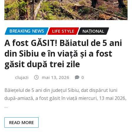
BREAKING NEWS
LIFE STYLE
NAŢIONAL
A fost GĂSIT! Băiatul de 5 ani
din Sibiu e în viață și a fost
găsit după trei zile
clujazi
mai 13, 2026
0
Băiețelul de 5 ani din județul Sibiu, dat dispărut luni
după-amiază, a fost găsit în viață miercuri, 13 mai 2026,
…
READ MORE