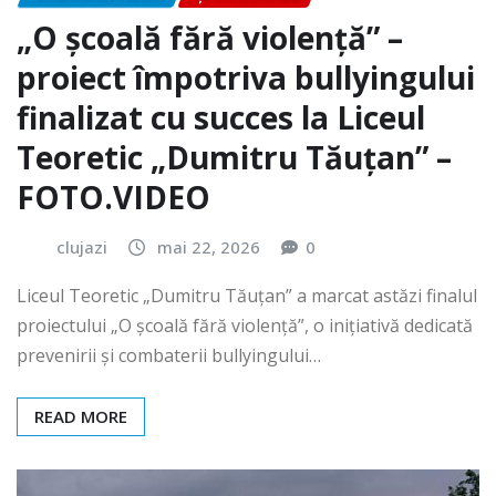
„O școală fără violență” –
proiect împotriva bullyingului
finalizat cu succes la Liceul
Teoretic „Dumitru Tăuțan” –
FOTO.VIDEO
clujazi
mai 22, 2026
0
Liceul Teoretic „Dumitru Tăuțan” a marcat astăzi finalul
proiectului „O școală fără violență”, o inițiativă dedicată
prevenirii și combaterii bullyingului…
READ MORE