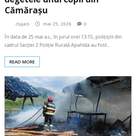
Cămărașu
clujazi
mai 25, 2026
0
În data de 25 mai a.c., în jurul orei 13:15, polițiștii din
cadrul Secției 2 Poliție Rurală Apahida au fost…
READ MORE