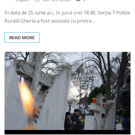
În data de 25 iunie a.c., în jurul orei 18:40, Secția 7 Poliție
Rurală Gherla a fost sesizată cu privire…
READ MORE