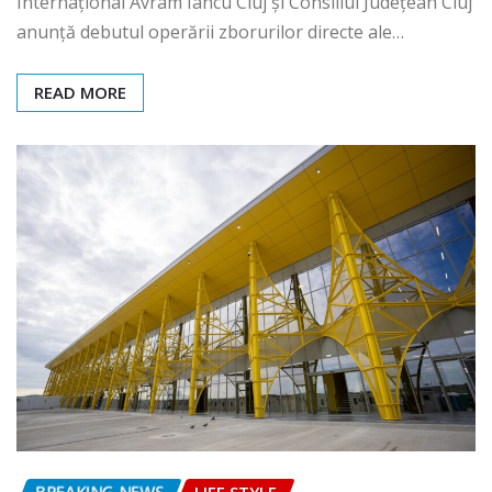
Internațional Avram Iancu Cluj și Consiliul Județean Cluj
anunță debutul operării zborurilor directe ale…
READ MORE