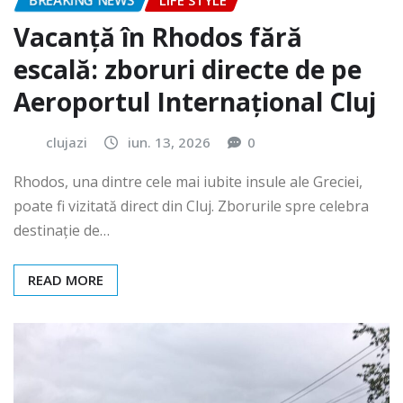
BREAKING NEWS
LIFE STYLE
Vacanță în Rhodos fără
escală: zboruri directe de pe
Aeroportul Internațional Cluj
clujazi
iun. 13, 2026
0
Rhodos, una dintre cele mai iubite insule ale Greciei,
poate fi vizitată direct din Cluj. Zborurile spre celebra
destinație de…
READ MORE