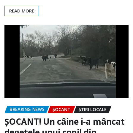
READ MORE
BREAKING NEWS
ȘOCANT
ȘTIRI LOCALE
ȘOCANT! Un câine i-a mâncat
degetele unui copil din