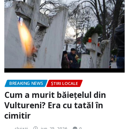
BREAKING NEWS
ȘTIRI LOCALE
Cum a murit băiețelul din
Vultureni? Era cu tatăl în
cimitir
clujazi
iun. 25, 2026
0