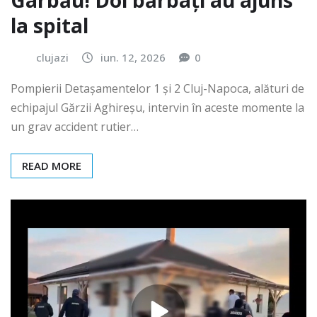
Gârbău! Doi bărbați au ajuns
la spital
clujazi
iun. 12, 2026
0
Pompierii Detașamentelor 1 și 2 Cluj-Napoca, alături de
echipajul Gărzii Aghireșu, intervin în aceste momente la
un grav accident rutier…
READ MORE