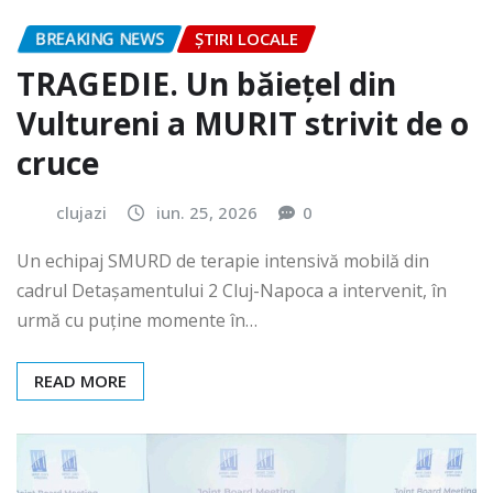
BREAKING NEWS
ȘTIRI LOCALE
TRAGEDIE. Un băiețel din
Vultureni a MURIT strivit de o
cruce
clujazi
iun. 25, 2026
0
Un echipaj SMURD de terapie intensivă mobilă din
cadrul Detașamentului 2 Cluj-Napoca a intervenit, în
urmă cu puține momente în…
READ MORE