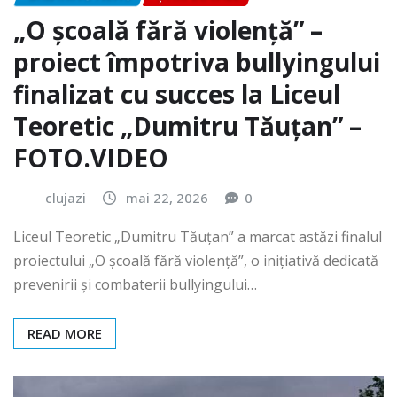
„O școală fără violență” –
proiect împotriva bullyingului
finalizat cu succes la Liceul
Teoretic „Dumitru Tăuțan” –
FOTO.VIDEO
clujazi
mai 22, 2026
0
Liceul Teoretic „Dumitru Tăuțan” a marcat astăzi finalul
proiectului „O școală fără violență”, o inițiativă dedicată
prevenirii și combaterii bullyingului…
READ MORE