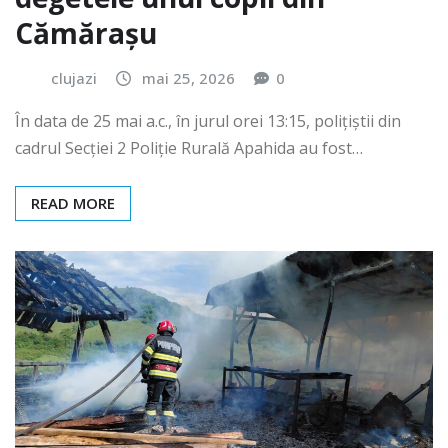
Cămărașu
clujazi
mai 25, 2026
0
În data de 25 mai a.c., în jurul orei 13:15, polițiștii din
cadrul Secției 2 Poliție Rurală Apahida au fost…
READ MORE