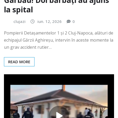
Gârbău! Doi bărbați au ajuns
la spital
clujazi
iun. 12, 2026
0
Pompierii Detașamentelor 1 și 2 Cluj-Napoca, alături de
echipajul Gărzii Aghireșu, intervin în aceste momente la
un grav accident rutier…
READ MORE