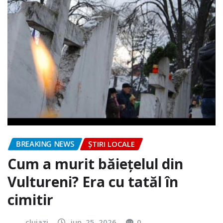
BREAKING NEWS
ȘTIRI LOCALE
Cum a murit băiețelul din
Vultureni? Era cu tatăl în
cimitir
clujazi
iun. 25, 2026
0