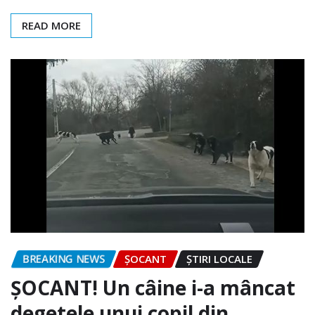
READ MORE
BREAKING NEWS
ȘOCANT
ȘTIRI LOCALE
ȘOCANT! Un câine i-a mâncat
degetele unui copil din