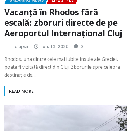
BREAKING NEWS
LIFE STYLE
Vacanță în Rhodos fără
escală: zboruri directe de pe
Aeroportul Internațional Cluj
clujazi
iun. 13, 2026
0
Rhodos, una dintre cele mai iubite insule ale Greciei,
poate fi vizitată direct din Cluj. Zborurile spre celebra
destinație de…
READ MORE