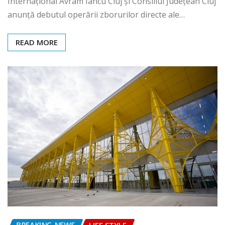
Internațional Avram Iancu Cluj și Consiliul Județean Cluj
anunță debutul operării zborurilor directe ale…
READ MORE