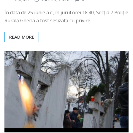
În data de 25 iunie a.c., în jurul orei 18:40, Secția 7 Poliție
Rurală Gherla a fost sesizată cu privire…
READ MORE