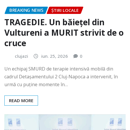
BREAKING NEWS
ȘTIRI LOCALE
TRAGEDIE. Un băiețel din
Vultureni a MURIT strivit de o
cruce
clujazi
iun. 25, 2026
0
Un echipaj SMURD de terapie intensivă mobilă din
cadrul Detașamentului 2 Cluj-Napoca a intervenit, în
urmă cu puține momente în…
READ MORE