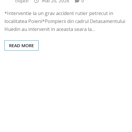
clujazi
mai 20, 2026
0
*Interventie la un grav accident rutier petrecut in
localitatea Poieni*Pompierii din cadrul Detasamentului
Huedin au intervenit in aceasta seara la…
READ MORE