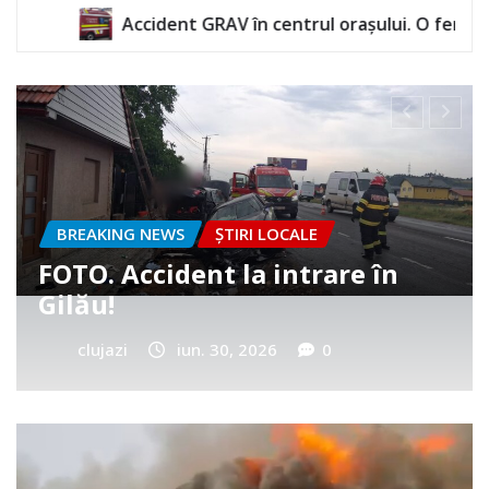
RAV în centrul orașului. O femeie a rămas încarcerată
BREAKING NEWS
ȘTIRI LOCALE
Cum a murit băiețelul din
Vultureni? Era cu tatăl în
cimitir
clujazi
iun. 25, 2026
0