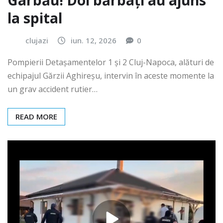
Gârbău! Doi bărbați au ajuns
la spital
clujazi
iun. 12, 2026
0
Pompierii Detașamentelor 1 și 2 Cluj-Napoca, alături de
echipajul Gărzii Aghireșu, intervin în aceste momente la
un grav accident rutier…
READ MORE