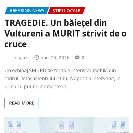
BREAKING NEWS
ȘTIRI LOCALE
TRAGEDIE. Un băiețel din
Vultureni a MURIT strivit de o
cruce
clujazi
iun. 25, 2026
0
Un echipaj SMURD de terapie intensivă mobilă din
cadrul Detașamentului 2 Cluj-Napoca a intervenit, în
urmă cu puține momente în…
READ MORE