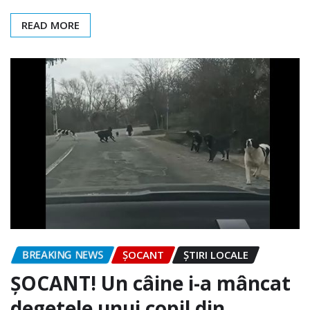
READ MORE
BREAKING NEWS
ȘOCANT
ȘTIRI LOCALE
ȘOCANT! Un câine i-a mâncat
degetele unui copil din