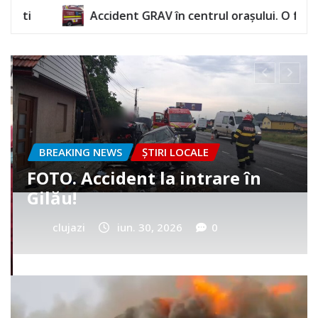
 GRAV în centrul orașului. O femeie a rămas încarcerată
BREAKING NEWS
ȘTIRI LOCALE
Cum a murit băiețelul din
Vultureni? Era cu tatăl în
cimitir
clujazi
iun. 25, 2026
0