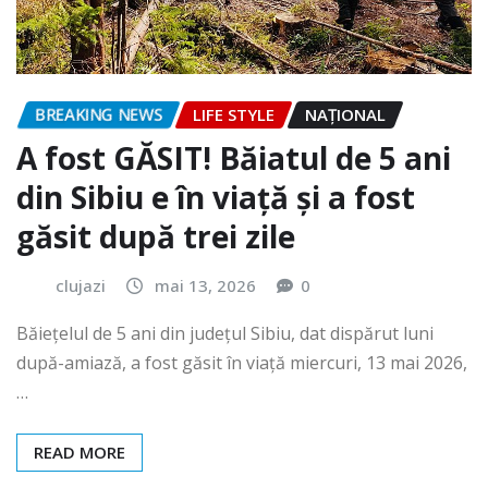
BREAKING NEWS
LIFE STYLE
NAŢIONAL
A fost GĂSIT! Băiatul de 5 ani
din Sibiu e în viață și a fost
găsit după trei zile
clujazi
mai 13, 2026
0
Băiețelul de 5 ani din județul Sibiu, dat dispărut luni
după-amiază, a fost găsit în viață miercuri, 13 mai 2026,
…
READ MORE