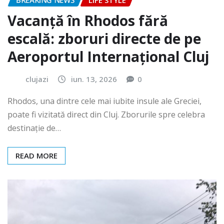
BREAKING NEWS
LIFE STYLE
Vacanță în Rhodos fără
escală: zboruri directe de pe
Aeroportul Internațional Cluj
clujazi
iun. 13, 2026
0
Rhodos, una dintre cele mai iubite insule ale Greciei,
poate fi vizitată direct din Cluj. Zborurile spre celebra
destinație de…
READ MORE