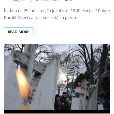
În data de 25 iunie a.c., în jurul orei 18:40, Secția 7 Poliție
Rurală Gherla a fost sesizată cu privire…
READ MORE