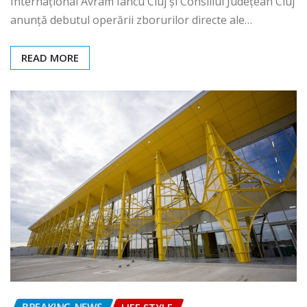
Internațional Avram Iancu Cluj și Consiliul Județean Cluj
anunță debutul operării zborurilor directe ale…
READ MORE