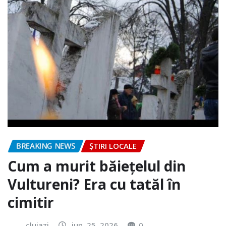
BREAKING NEWS
ȘTIRI LOCALE
Cum a murit băiețelul din
Vultureni? Era cu tatăl în
cimitir
clujazi
iun. 25, 2026
0