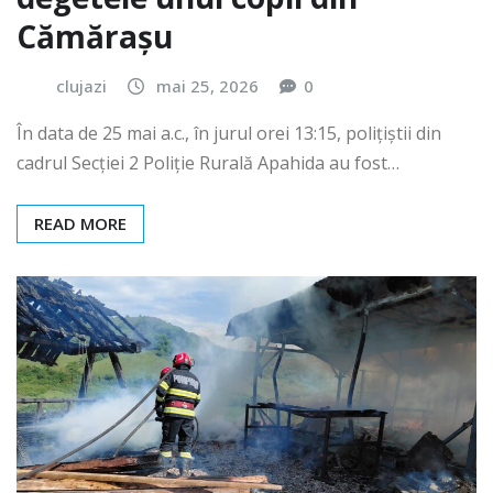
Cămărașu
clujazi
mai 25, 2026
0
În data de 25 mai a.c., în jurul orei 13:15, polițiștii din
cadrul Secției 2 Poliție Rurală Apahida au fost…
READ MORE