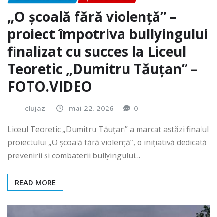
„O școală fără violență” –
proiect împotriva bullyingului
finalizat cu succes la Liceul
Teoretic „Dumitru Tăuțan” –
FOTO.VIDEO
clujazi
mai 22, 2026
0
Liceul Teoretic „Dumitru Tăuțan” a marcat astăzi finalul
proiectului „O școală fără violență”, o inițiativă dedicată
prevenirii și combaterii bullyingului…
READ MORE