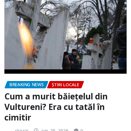
BREAKING NEWS
ȘTIRI LOCALE
Cum a murit băiețelul din
Vultureni? Era cu tatăl în
cimitir
clujazi
iun. 25, 2026
0