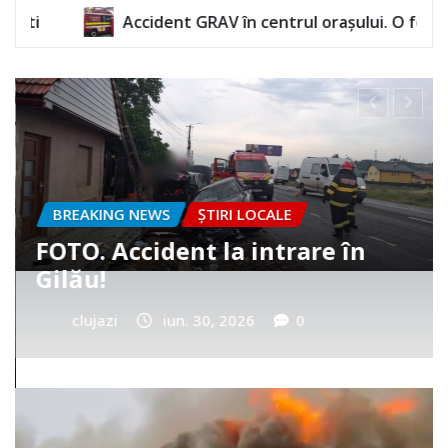
GRAV în centrul orașului. O femeie a rămas încarcerată
BREAKING NEWS
ȘTIRI LOCALE
Cum a murit băiețelul din
Vultureni? Era cu tatăl în
cimitir
clujazi
iun. 25, 2026
0