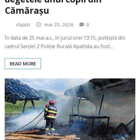
Cămărașu
clujazi
mai 25, 2026
0
În data de 25 mai a.c., în jurul orei 13:15, polițiștii din
cadrul Secției 2 Poliție Rurală Apahida au fost…
READ MORE