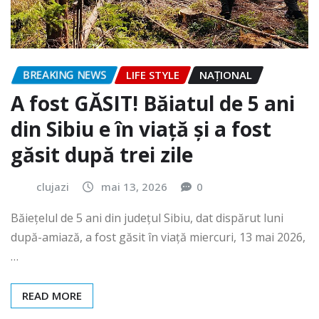
BREAKING NEWS
LIFE STYLE
NAŢIONAL
A fost GĂSIT! Băiatul de 5 ani
din Sibiu e în viață și a fost
găsit după trei zile
clujazi
mai 13, 2026
0
Băiețelul de 5 ani din județul Sibiu, dat dispărut luni
după-amiază, a fost găsit în viață miercuri, 13 mai 2026,
…
READ MORE