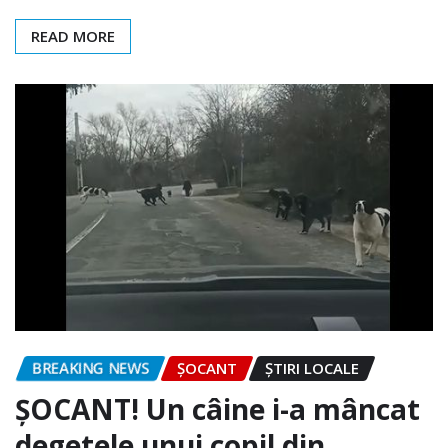
READ MORE
BREAKING NEWS
ȘOCANT
ȘTIRI LOCALE
ȘOCANT! Un câine i-a mâncat
degetele unui copil din