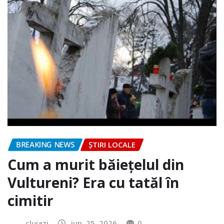
BREAKING NEWS
ȘTIRI LOCALE
Cum a murit băiețelul din
Vultureni? Era cu tatăl în
cimitir
clujazi
iun. 25, 2026
0