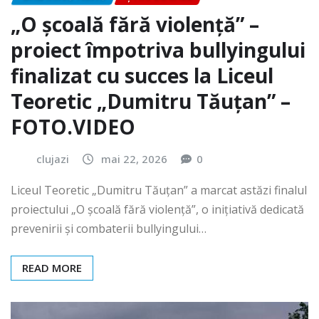
„O școală fără violență” –
proiect împotriva bullyingului
finalizat cu succes la Liceul
Teoretic „Dumitru Tăuțan” –
FOTO.VIDEO
clujazi
mai 22, 2026
0
Liceul Teoretic „Dumitru Tăuțan” a marcat astăzi finalul
proiectului „O școală fără violență”, o inițiativă dedicată
prevenirii și combaterii bullyingului…
READ MORE