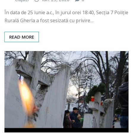
În data de 25 iunie a.c., în jurul orei 18:40, Secția 7 Poliție
Rurală Gherla a fost sesizată cu privire…
READ MORE