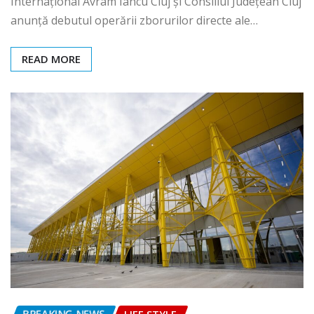
Internațional Avram Iancu Cluj și Consiliul Județean Cluj
anunță debutul operării zborurilor directe ale…
READ MORE