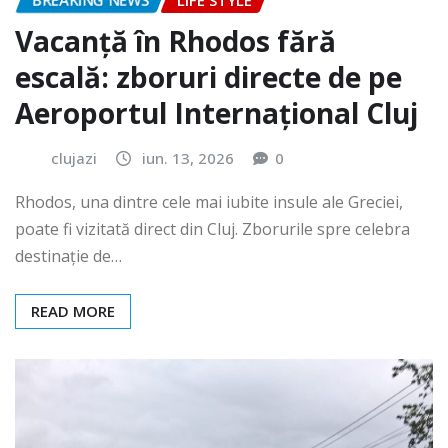
BREAKING NEWS
LIFE STYLE
Vacanță în Rhodos fără
escală: zboruri directe de pe
Aeroportul Internațional Cluj
clujazi
iun. 13, 2026
0
Rhodos, una dintre cele mai iubite insule ale Greciei,
poate fi vizitată direct din Cluj. Zborurile spre celebra
destinație de…
READ MORE