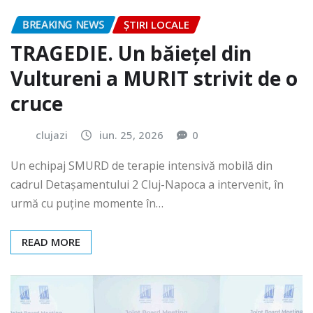
BREAKING NEWS
ȘTIRI LOCALE
TRAGEDIE. Un băiețel din
Vultureni a MURIT strivit de o
cruce
clujazi
iun. 25, 2026
0
Un echipaj SMURD de terapie intensivă mobilă din
cadrul Detașamentului 2 Cluj-Napoca a intervenit, în
urmă cu puține momente în…
READ MORE