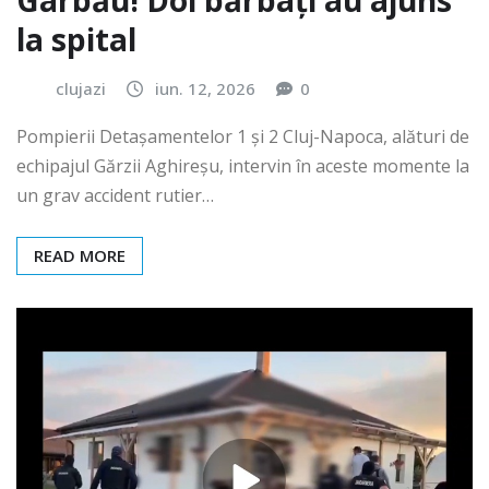
Gârbău! Doi bărbați au ajuns
la spital
clujazi
iun. 12, 2026
0
Pompierii Detașamentelor 1 și 2 Cluj-Napoca, alături de
echipajul Gărzii Aghireșu, intervin în aceste momente la
un grav accident rutier…
READ MORE