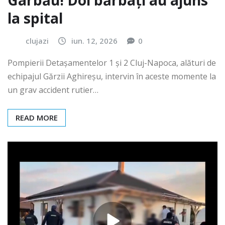
Gârbău! Doi bărbați au ajuns
la spital
clujazi
iun. 12, 2026
0
Pompierii Detașamentelor 1 și 2 Cluj-Napoca, alături de
echipajul Gărzii Aghireșu, intervin în aceste momente la
un grav accident rutier…
READ MORE