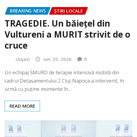
BREAKING NEWS
ȘTIRI LOCALE
TRAGEDIE. Un băiețel din
Vultureni a MURIT strivit de o
cruce
clujazi
iun. 25, 2026
0
Un echipaj SMURD de terapie intensivă mobilă din
cadrul Detașamentului 2 Cluj-Napoca a intervenit, în
urmă cu puține momente în…
READ MORE