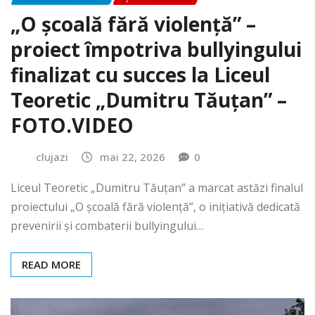
„O școală fără violență” –
proiect împotriva bullyingului
finalizat cu succes la Liceul
Teoretic „Dumitru Tăuțan” –
FOTO.VIDEO
clujazi
mai 22, 2026
0
Liceul Teoretic „Dumitru Tăuțan” a marcat astăzi finalul
proiectului „O școală fără violență”, o inițiativă dedicată
prevenirii și combaterii bullyingului…
READ MORE