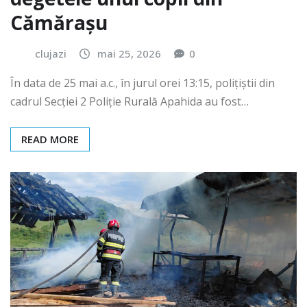
Cămărașu
clujazi
mai 25, 2026
0
În data de 25 mai a.c., în jurul orei 13:15, polițiștii din
cadrul Secției 2 Poliție Rurală Apahida au fost…
READ MORE