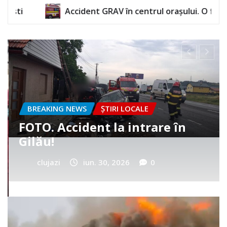
 GRAV în centrul orașului. O femeie a rămas încarcerată
BREAKING NEWS
ȘTIRI LOCALE
Cum a murit băiețelul din
Vultureni? Era cu tatăl în
cimitir
clujazi
iun. 25, 2026
0