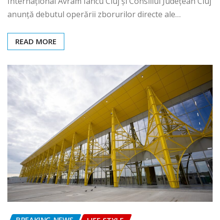
Internațional Avram Iancu Cluj și Consiliul Județean Cluj
anunță debutul operării zborurilor directe ale…
READ MORE