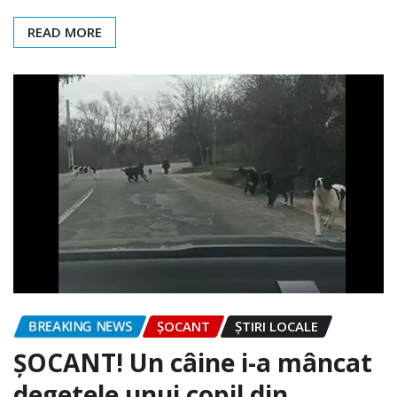
READ MORE
BREAKING NEWS
ȘOCANT
ȘTIRI LOCALE
ȘOCANT! Un câine i-a mâncat
degetele unui copil din