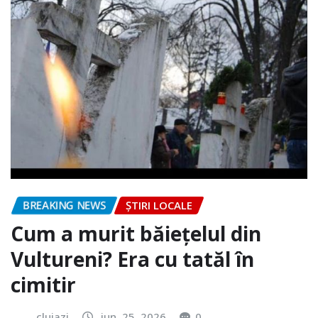
BREAKING NEWS
ȘTIRI LOCALE
Cum a murit băiețelul din
Vultureni? Era cu tatăl în
cimitir
clujazi
iun. 25, 2026
0