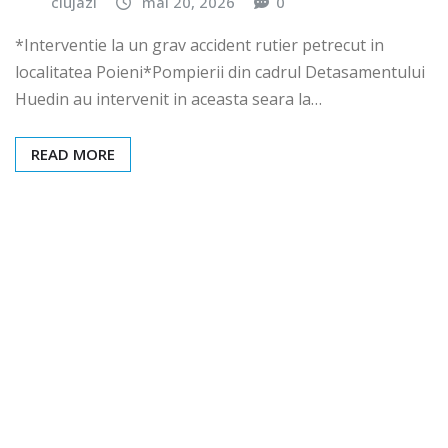
clujazi
mai 20, 2026
0
*Interventie la un grav accident rutier petrecut in
localitatea Poieni*Pompierii din cadrul Detasamentului
Huedin au intervenit in aceasta seara la…
READ MORE