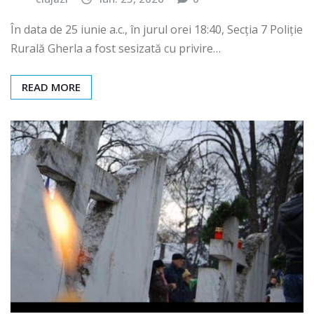
În data de 25 iunie a.c., în jurul orei 18:40, Secția 7 Poliție
Rurală Gherla a fost sesizată cu privire…
READ MORE