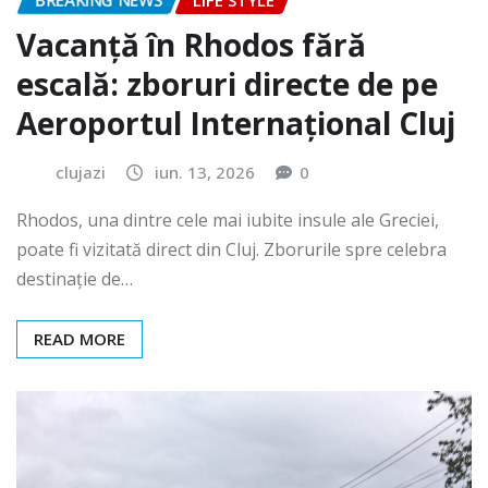
BREAKING NEWS
LIFE STYLE
Vacanță în Rhodos fără
escală: zboruri directe de pe
Aeroportul Internațional Cluj
clujazi
iun. 13, 2026
0
Rhodos, una dintre cele mai iubite insule ale Greciei,
poate fi vizitată direct din Cluj. Zborurile spre celebra
destinație de…
READ MORE