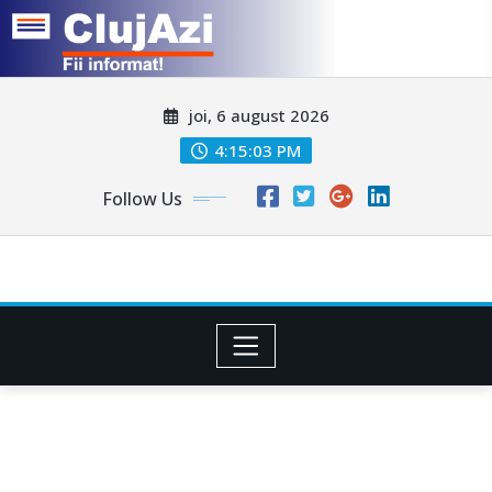
Skip
joi, 6 august 2026
to
content
4:15:06 PM
Follow Us