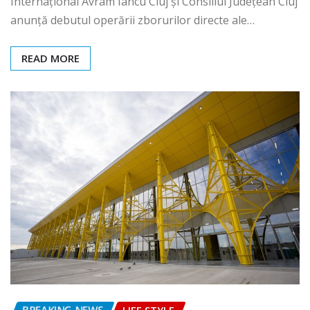
Internațional Avram Iancu Cluj și Consiliul Județean Cluj
anunță debutul operării zborurilor directe ale…
READ MORE