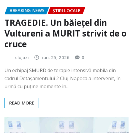
BREAKING NEWS
ȘTIRI LOCALE
TRAGEDIE. Un băiețel din
Vultureni a MURIT strivit de o
cruce
clujazi
iun. 25, 2026
0
Un echipaj SMURD de terapie intensivă mobilă din
cadrul Detașamentului 2 Cluj-Napoca a intervenit, în
urmă cu puține momente în…
READ MORE