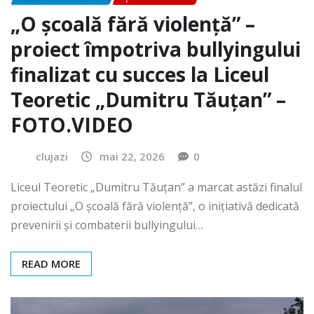
„O școală fără violență” –
proiect împotriva bullyingului
finalizat cu succes la Liceul
Teoretic „Dumitru Tăuțan” –
FOTO.VIDEO
clujazi
mai 22, 2026
0
Liceul Teoretic „Dumitru Tăuțan” a marcat astăzi finalul
proiectului „O școală fără violență”, o inițiativă dedicată
prevenirii și combaterii bullyingului…
READ MORE