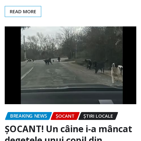
READ MORE
BREAKING NEWS
ȘOCANT
ȘTIRI LOCALE
ȘOCANT! Un câine i-a mâncat
degetele unui copil din