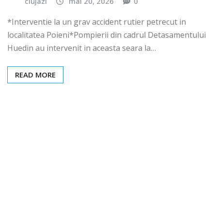
clujazi
mai 20, 2026
0
*Interventie la un grav accident rutier petrecut in
localitatea Poieni*Pompierii din cadrul Detasamentului
Huedin au intervenit in aceasta seara la…
READ MORE