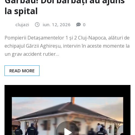
Gârbău! Doi bărbați au ajuns
la spital
clujazi
iun. 12, 2026
0
Pompierii Detașamentelor 1 și 2 Cluj-Napoca, alături de
echipajul Gărzii Aghireșu, intervin în aceste momente la
un grav accident rutier…
READ MORE