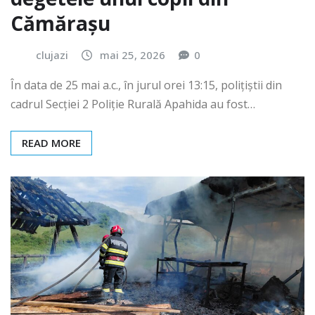
Cămărașu
clujazi
mai 25, 2026
0
În data de 25 mai a.c., în jurul orei 13:15, polițiștii din
cadrul Secției 2 Poliție Rurală Apahida au fost…
READ MORE