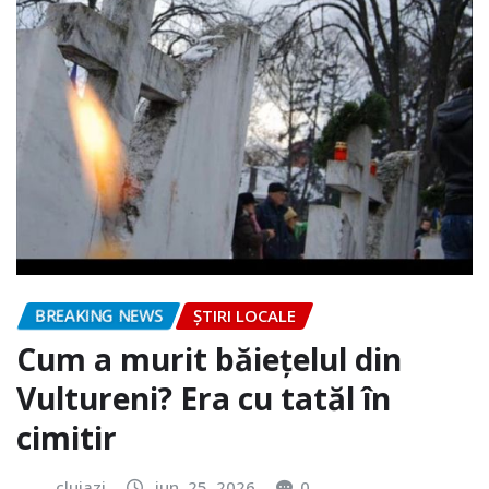
BREAKING NEWS
ȘTIRI LOCALE
Cum a murit băiețelul din
Vultureni? Era cu tatăl în
cimitir