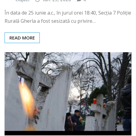
clujazi
iun. 25, 2026
0
În data de 25 iunie a.c., în jurul orei 18:40, Secția 7 Poliție
Rurală Gherla a fost sesizată cu privire…
READ MORE