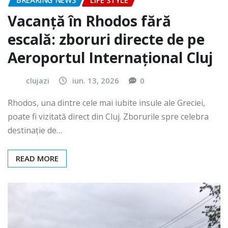
BREAKING NEWS
LIFE STYLE
Vacanță în Rhodos fără
escală: zboruri directe de pe
Aeroportul Internațional Cluj
clujazi
iun. 13, 2026
0
Rhodos, una dintre cele mai iubite insule ale Greciei,
poate fi vizitată direct din Cluj. Zborurile spre celebra
destinație de…
READ MORE