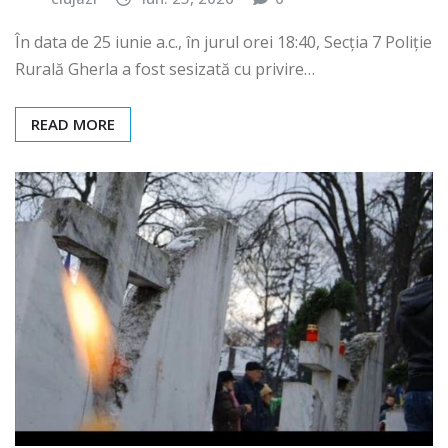
clujazi
iun. 25, 2026
0
În data de 25 iunie a.c., în jurul orei 18:40, Secția 7 Poliție
Rurală Gherla a fost sesizată cu privire…
READ MORE