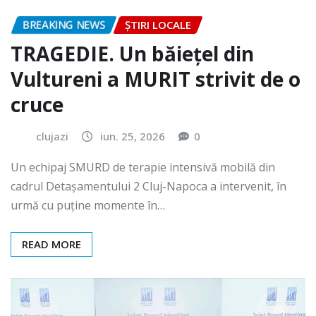
BREAKING NEWS
ȘTIRI LOCALE
TRAGEDIE. Un băiețel din
Vultureni a MURIT strivit de o
cruce
clujazi
iun. 25, 2026
0
Un echipaj SMURD de terapie intensivă mobilă din
cadrul Detașamentului 2 Cluj-Napoca a intervenit, în
urmă cu puține momente în…
READ MORE