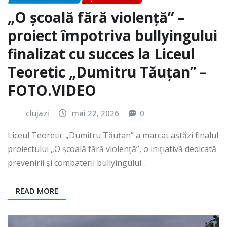
„O școală fără violență” –
proiect împotriva bullyingului
finalizat cu succes la Liceul
Teoretic „Dumitru Tăuțan” –
FOTO.VIDEO
clujazi
mai 22, 2026
0
Liceul Teoretic „Dumitru Tăuțan” a marcat astăzi finalul
proiectului „O școală fără violență”, o inițiativă dedicată
prevenirii și combaterii bullyingului…
READ MORE