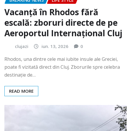
BREAKING NEWS
LIFE STYLE
Vacanță în Rhodos fără
escală: zboruri directe de pe
Aeroportul Internațional Cluj
clujazi
iun. 13, 2026
0
Rhodos, una dintre cele mai iubite insule ale Greciei,
poate fi vizitată direct din Cluj. Zborurile spre celebra
destinație de…
READ MORE