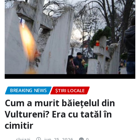
BREAKING NEWS
ȘTIRI LOCALE
Cum a murit băiețelul din
Vultureni? Era cu tatăl în
cimitir