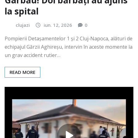
Gârbău! Doi bărbați au ajuns
la spital
clujazi
iun. 12, 2026
0
Pompierii Detașamentelor 1 și 2 Cluj-Napoca, alături de
echipajul Gărzii Aghireșu, intervin în aceste momente la
un grav accident rutier…
READ MORE