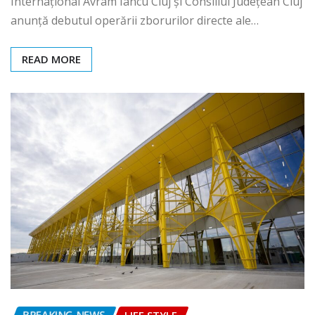
Internațional Avram Iancu Cluj și Consiliul Județean Cluj
anunță debutul operării zborurilor directe ale…
READ MORE