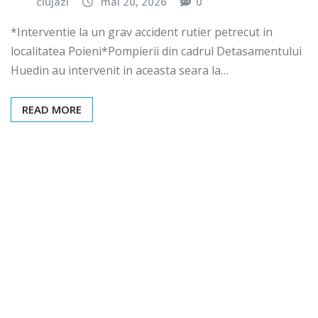
clujazi
mai 20, 2026
0
*Interventie la un grav accident rutier petrecut in
localitatea Poieni*Pompierii din cadrul Detasamentului
Huedin au intervenit in aceasta seara la…
READ MORE