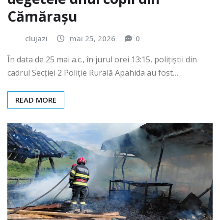
degetele unui copil din
Cămărașu
clujazi
mai 25, 2026
0
În data de 25 mai a.c., în jurul orei 13:15, polițiștii din
cadrul Secției 2 Poliție Rurală Apahida au fost…
READ MORE