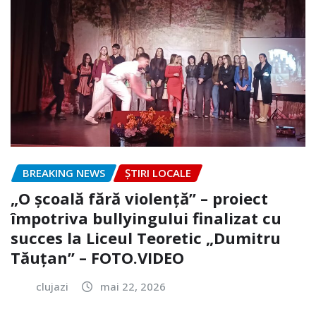
BREAKING NEWS
ȘTIRI LOCALE
„O școală fără violență” – proiect
împotriva bullyingului finalizat cu
succes la Liceul Teoretic „Dumitru
Tăuțan” – FOTO.VIDEO
clujazi
mai 22, 2026