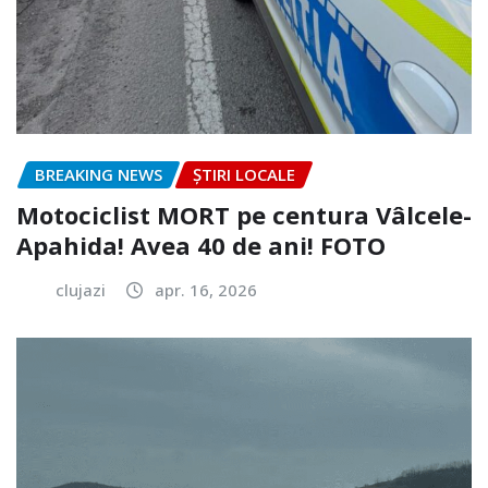
BREAKING NEWS
ȘTIRI LOCALE
Motociclist MORT pe centura Vâlcele-
Apahida! Avea 40 de ani! FOTO
clujazi
apr. 16, 2026