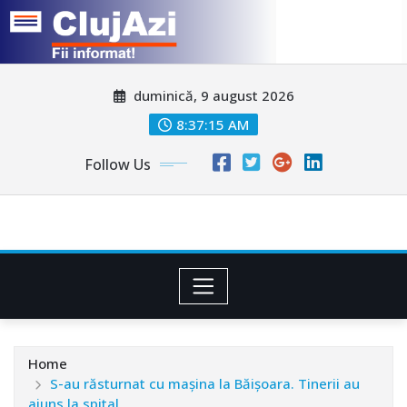
Skip
duminică, 9 august 2026
to
content
8:37:18 AM
Follow Us
Home
S-au răsturnat cu mașina la Băișoara. Tinerii au
ajuns la spital