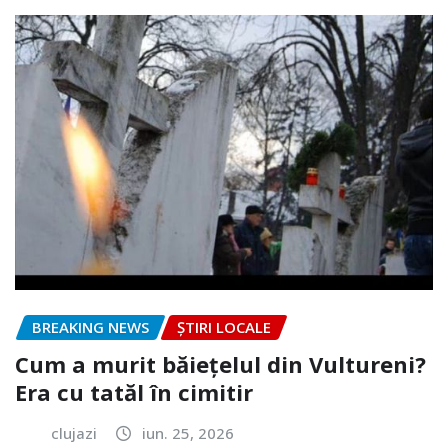
BREAKING NEWS
ȘTIRI LOCALE
Cum a murit băiețelul din Vultureni?
Era cu tatăl în cimitir
clujazi
iun. 25, 2026