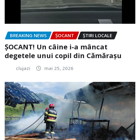
BREAKING NEWS
ȘOCANT
ȘTIRI LOCALE
ȘOCANT! Un câine i-a mâncat
degetele unui copil din Cămărașu
clujazi
mai 25, 2026