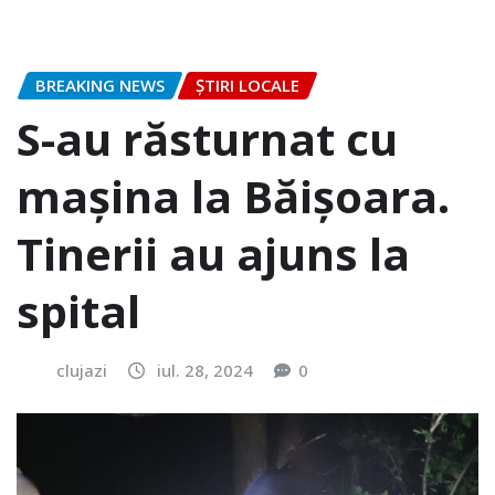
BREAKING NEWS
ȘTIRI LOCALE
S-au răsturnat cu
mașina la Băișoara.
Tinerii au ajuns la
spital
clujazi
iul. 28, 2024
0