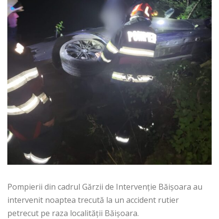
Pompierii din cadrul Gărzii de Intervenție Băișoara au
intervenit noaptea trecută la un accident rutier
petrecut pe raza localității Băișoara.