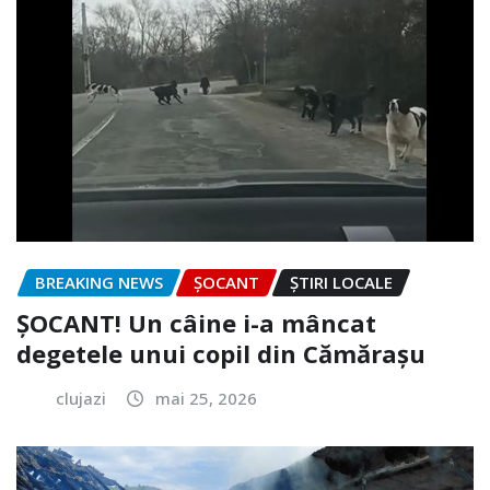
BREAKING NEWS
ȘOCANT
ȘTIRI LOCALE
ȘOCANT! Un câine i-a mâncat
degetele unui copil din Cămărașu
clujazi
mai 25, 2026