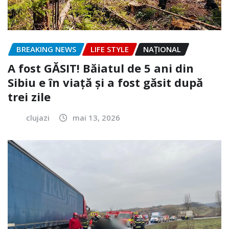
BREAKING NEWS
LIFE STYLE
NAŢIONAL
A fost GĂSIT! Băiatul de 5 ani din
Sibiu e în viață și a fost găsit după
trei zile
clujazi
mai 13, 2026