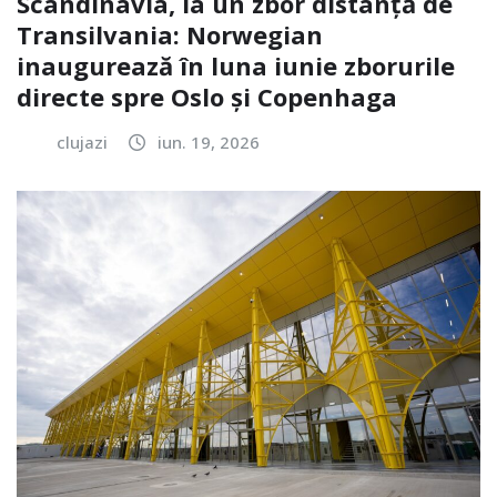
Scandinavia, la un zbor distanță de
Transilvania: Norwegian
inaugurează în luna iunie zborurile
directe spre Oslo și Copenhaga
clujazi
iun. 19, 2026