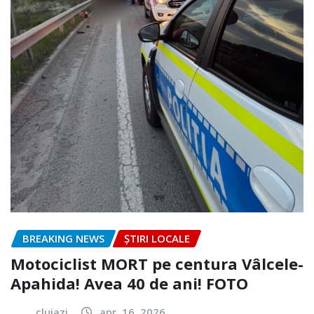
BREAKING NEWS
ȘTIRI LOCALE
Motociclist MORT pe centura Vâlcele-
Apahida! Avea 40 de ani! FOTO
clujazi
apr. 16, 2026