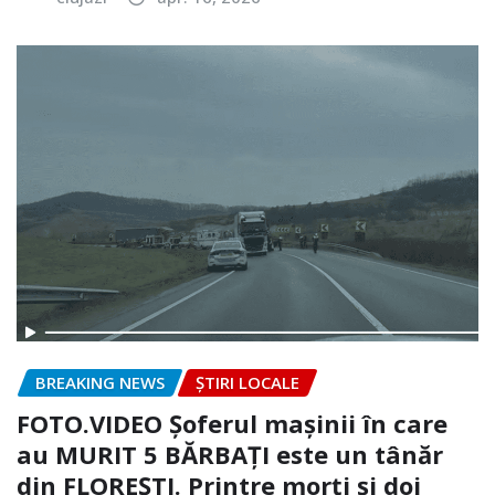
BREAKING NEWS
ȘTIRI LOCALE
FOTO.VIDEO Șoferul mașinii în care
au MURIT 5 BĂRBAȚI este un tânăr
din FLOREȘTI. Printre morți și doi