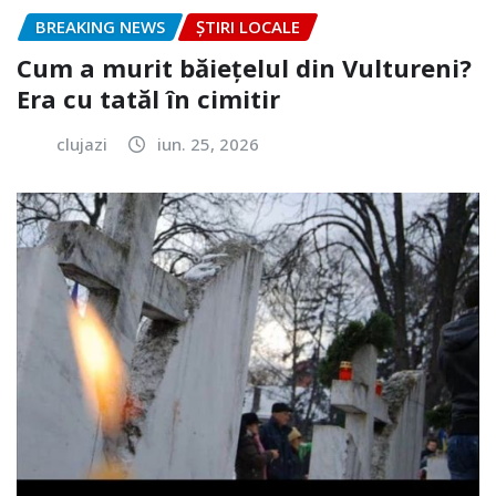
BREAKING NEWS
ȘTIRI LOCALE
Cum a murit băiețelul din Vultureni?
Era cu tatăl în cimitir
clujazi
iun. 25, 2026