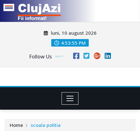
Skip
luni, 10 august 2026
to
content
4:53:58 PM
Follow Us
Home
scoala politia