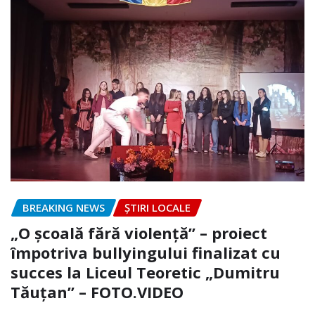
BREAKING NEWS
ȘTIRI LOCALE
„O școală fără violență” – proiect
împotriva bullyingului finalizat cu
succes la Liceul Teoretic „Dumitru
Tăuțan” – FOTO.VIDEO