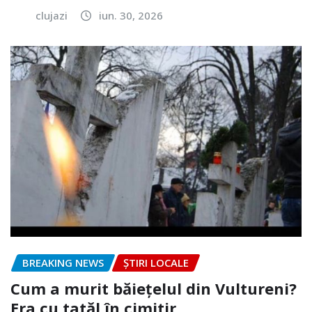
clujazi
iun. 30, 2026
BREAKING NEWS
ȘTIRI LOCALE
Cum a murit băiețelul din Vultureni?
Era cu tatăl în cimitir