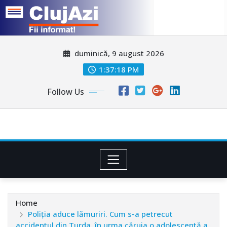
Skip
duminică, 9 august 2026
to
content
1:37:21 PM
Follow Us
Home
Poliția aduce lămuriri. Cum s-a petrecut
accidentul din Turda, în urma căruia o adolescentă a