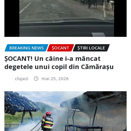
BREAKING NEWS
ȘOCANT
ȘTIRI LOCALE
ȘOCANT! Un câine i-a mâncat
degetele unui copil din Cămărașu
clujazi
mai 25, 2026