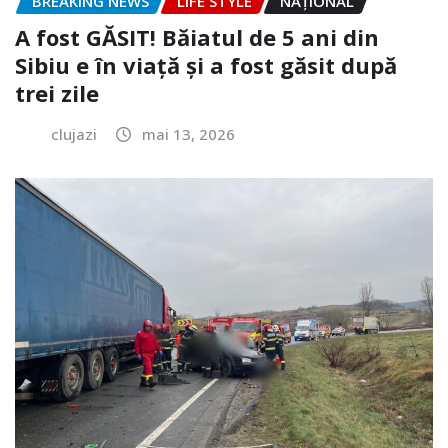
BREAKING NEWS
LIFE STYLE
NAŢIONAL
A fost GĂSIT! Băiatul de 5 ani din
Sibiu e în viață și a fost găsit după
trei zile
clujazi
mai 13, 2026