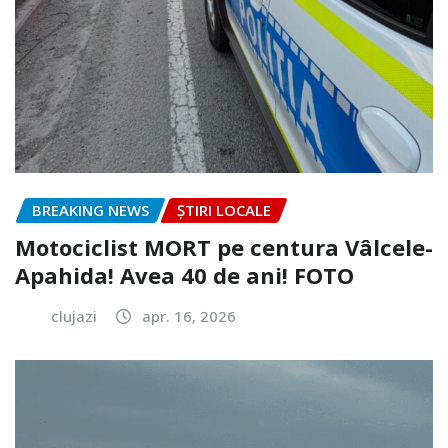
BREAKING NEWS
ȘTIRI LOCALE
Motociclist MORT pe centura Vâlcele-
Apahida! Avea 40 de ani! FOTO
clujazi
apr. 16, 2026