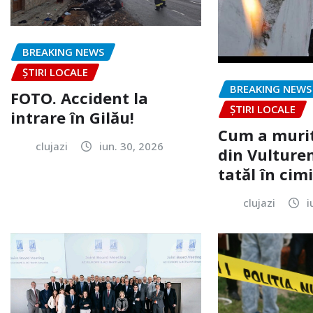
BREAKING NEWS
ȘTIRI LOCALE
BREAKING NEWS
FOTO. Accident la
ȘTIRI LOCALE
intrare în Gilău!
Cum a murit
clujazi
iun. 30, 2026
din Vulturen
tatăl în cimi
clujazi
i