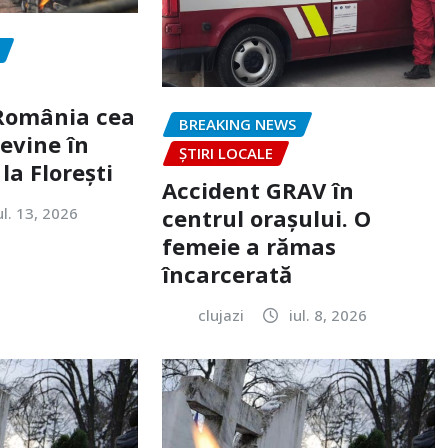
„România cea
BREAKING NEWS
evine în
ȘTIRI LOCALE
la Florești
Accident GRAV în
ul. 13, 2026
centrul orașului. O
femeie a rămas
încarcerată
clujazi
iul. 8, 2026