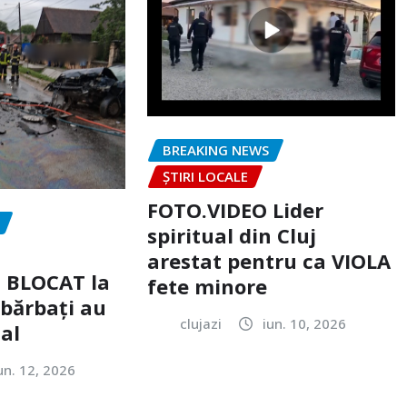
BREAKING NEWS
ȘTIRI LOCALE
FOTO.VIDEO Lider
spiritual din Cluj
arestat pentru ca VIOLA
c BLOCAT la
fete minore
 bărbați au
clujazi
iun. 10, 2026
tal
un. 12, 2026