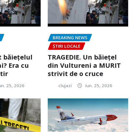
BREAKING NEWS
ȘTIRI LOCALE
 băiețelul
TRAGEDIE. Un băiețel
i? Era cu
din Vultureni a MURIT
tir
strivit de o cruce
un. 25, 2026
clujazi
iun. 25, 2026