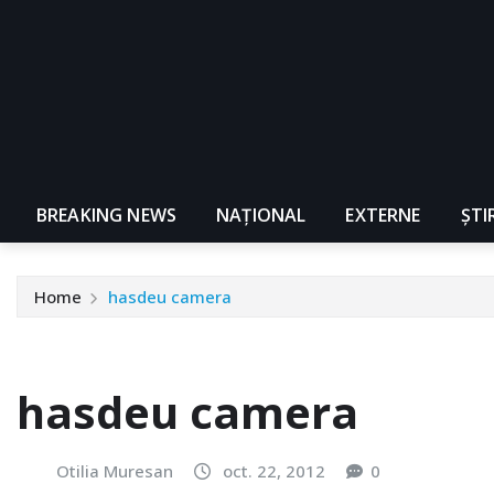
BREAKING NEWS
NAŢIONAL
EXTERNE
ȘTI
Home
hasdeu camera
hasdeu camera
Otilia Muresan
oct. 22, 2012
0