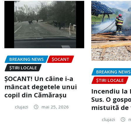
BREAKING NEWS
ȘOCANT
ȘTIRI LOCALE
BREAKING NEWS
ȘOCANT! Un câine i-a
ȘTIRI LOCALE
mâncat degetele unui
Incendiu la
copil din Cămărașu
Sus. O gospo
mistuită de 
clujazi
mai 25, 2026
clujazi
m