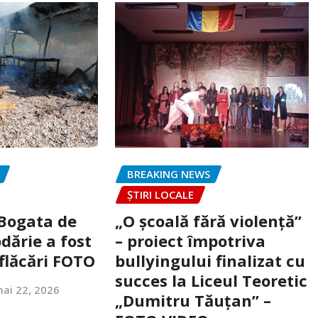
BREAKING NEWS
ȘTIRI LOCALE
 Bogata de
„O școală fără violență”
dărie a fost
– proiect împotriva
flăcări FOTO
bullyingului finalizat cu
succes la Liceul Teoretic
ai 22, 2026
„Dumitru Tăuțan” –