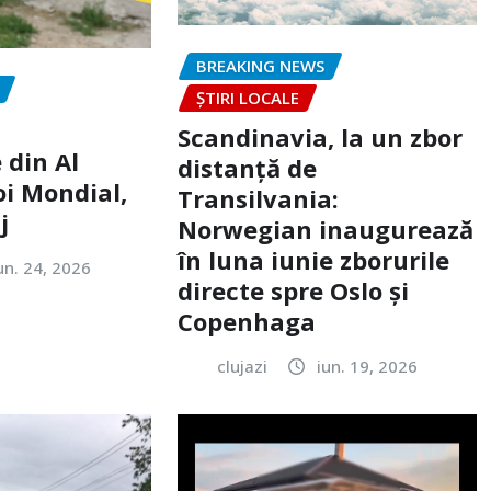
BREAKING NEWS
ȘTIRI LOCALE
Scandinavia, la un zbor
 din Al
distanță de
oi Mondial,
Transilvania:
j
Norwegian inaugurează
în luna iunie zborurile
un. 24, 2026
directe spre Oslo și
Copenhaga
clujazi
iun. 19, 2026