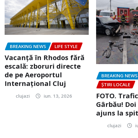
BREAKING NEWS
LIFE STYLE
Vacanță în Rhodos fără
escală: zboruri directe
de pe Aeroportul
BREAKING NEWS
Internațional Cluj
ȘTIRI LOCALE
FOTO. Trafi
clujazi
iun. 13, 2026
Gârbău! Doi
ajuns la spi
clujazi
i