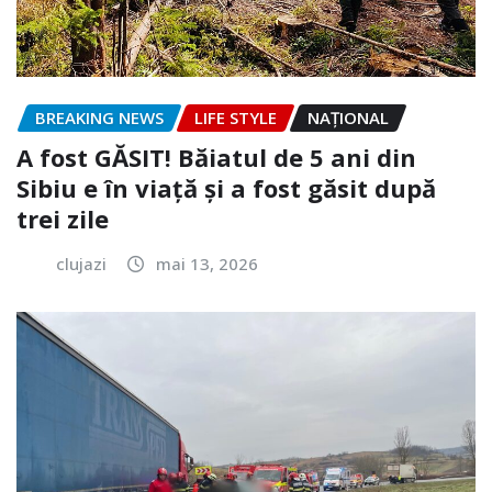
BREAKING NEWS
LIFE STYLE
NAŢIONAL
A fost GĂSIT! Băiatul de 5 ani din
Sibiu e în viață și a fost găsit după
trei zile
clujazi
mai 13, 2026