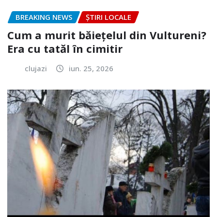
BREAKING NEWS
ȘTIRI LOCALE
Cum a murit băiețelul din Vultureni?
Era cu tatăl în cimitir
clujazi
iun. 25, 2026