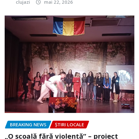
clujazi
mai 22, 2026
BREAKING NEWS
ȘTIRI LOCALE
„O școală fără violență” – proiect