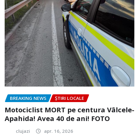
BREAKING NEWS
ȘTIRI LOCALE
Motociclist MORT pe centura Vâlcele-
Apahida! Avea 40 de ani! FOTO
clujazi
apr. 16, 2026