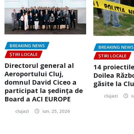
BREAKING NEWS
BREAKING NEWS
ȘTIRI LOCALE
ȘTIRI LOCALE
Directorul general al
14 proiectile
Aeroportului Cluj,
Doilea Răzb
domnul David Ciceo a
găsite la Clu
participat la ședința de
clujazi
i
Board a ACI EUROPE
clujazi
iun. 25, 2026