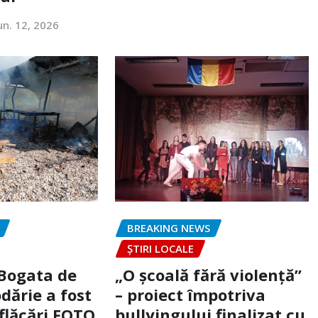
un. 12, 2026
BREAKING NEWS
ȘTIRI LOCALE
 Bogata de
„O școală fără violență”
dărie a fost
– proiect împotriva
flăcări FOTO
bullyingului finalizat cu