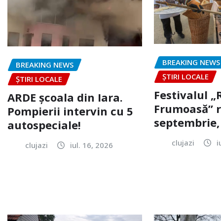
BREAKING NEWS
BREAKING NEWS
ȘTIRI LOCALE
ȘTIRI LOCALE
Festivalul 
ARDE școala din Iara.
Frumoasă” r
Pompierii intervin cu 5
septembrie, 
autospeciale!
clujazi
i
clujazi
iul. 16, 2026