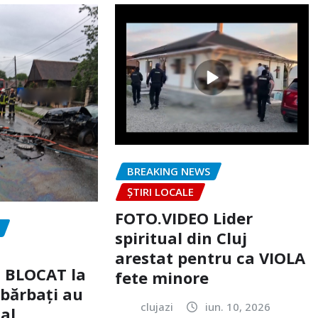
BREAKING NEWS
ȘTIRI LOCALE
FOTO.VIDEO Lider
spiritual din Cluj
arestat pentru ca VIOLA
c BLOCAT la
fete minore
 bărbați au
clujazi
iun. 10, 2026
tal