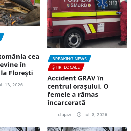
„România cea
BREAKING NEWS
evine în
ȘTIRI LOCALE
la Florești
Accident GRAV în
ul. 13, 2026
centrul orașului. O
femeie a rămas
încarcerată
clujazi
iul. 8, 2026