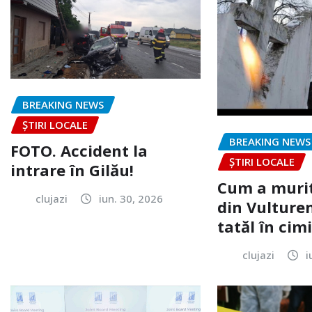
BREAKING NEWS
ȘTIRI LOCALE
BREAKING NEWS
FOTO. Accident la
ȘTIRI LOCALE
intrare în Gilău!
Cum a murit
clujazi
iun. 30, 2026
din Vulturen
tatăl în cimi
clujazi
i