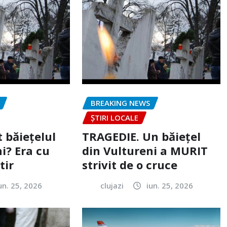
BREAKING NEWS
ȘTIRI LOCALE
 băiețelul
TRAGEDIE. Un băiețel
i? Era cu
din Vultureni a MURIT
tir
strivit de o cruce
un. 25, 2026
clujazi
iun. 25, 2026