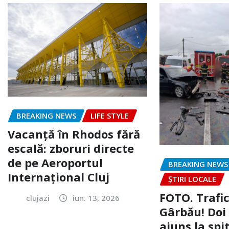
BREAKING NEWS
LIFE STYLE
Vacanță în Rhodos fără
escală: zboruri directe
de pe Aeroportul
BREAKING NEWS
Internațional Cluj
ȘTIRI LOCALE
FOTO. Trafi
clujazi
iun. 13, 2026
Gârbău! Doi
ajuns la spi