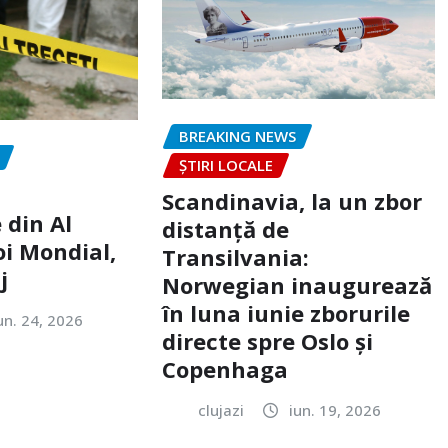
BREAKING NEWS
ȘTIRI LOCALE
Scandinavia, la un zbor
 din Al
distanță de
oi Mondial,
Transilvania:
j
Norwegian inaugurează
în luna iunie zborurile
un. 24, 2026
directe spre Oslo și
Copenhaga
clujazi
iun. 19, 2026