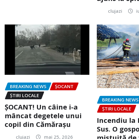
clujazi
i
BREAKING NEWS
ȘOCANT
ȘTIRI LOCALE
BREAKING NEWS
ȘOCANT! Un câine i-a
ȘTIRI LOCALE
mâncat degetele unui
Incendiu la
copil din Cămărașu
Sus. O gospo
mistuită de 
clujazi
mai 25, 2026