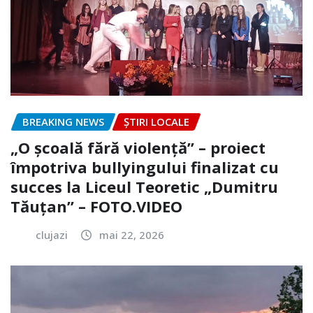
BREAKING NEWS
ȘTIRI LOCALE
„O școală fără violență” – proiect
împotriva bullyingului finalizat cu
succes la Liceul Teoretic „Dumitru
Tăuțan” – FOTO.VIDEO
clujazi
mai 22, 2026