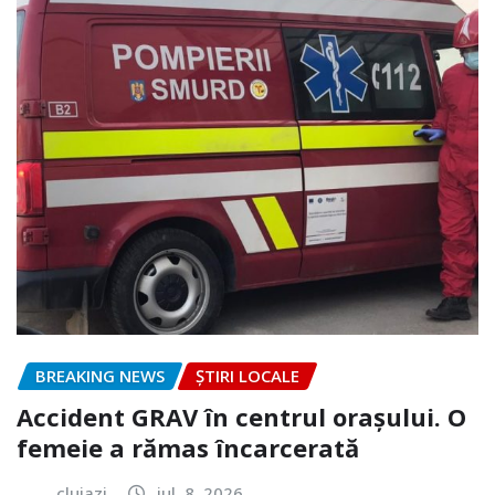
BREAKING NEWS
ȘTIRI LOCALE
Accident GRAV în centrul orașului. O
femeie a rămas încarcerată
clujazi
iul. 8, 2026