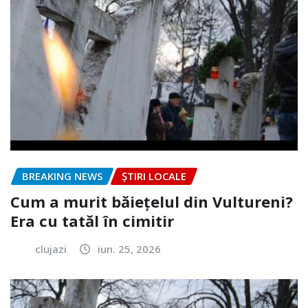
BREAKING NEWS
ȘTIRI LOCALE
Cum a murit băiețelul din Vultureni?
Era cu tatăl în cimitir
clujazi
iun. 25, 2026