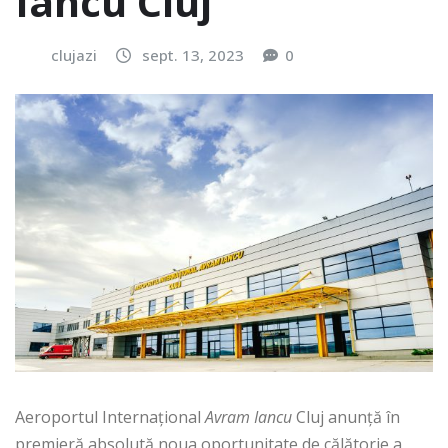
Iancu Cluj
clujazi
sept. 13, 2023
0
Aeroportul Internațional
Avram Iancu
Cluj anunță în
premieră absolută noua oportunitate de călătorie a