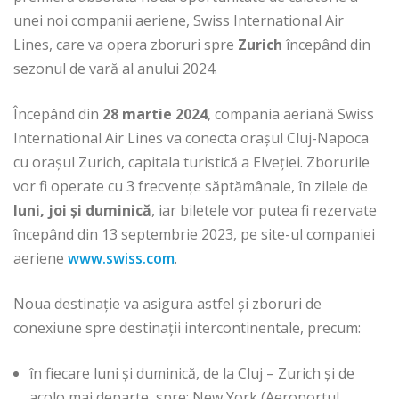
unei noi companii aeriene, Swiss International Air
Lines, care va opera zboruri spre
Zurich
începând din
sezonul de vară al anului 2024.
Începând din
28 martie 2024
, compania aeriană Swiss
International Air Lines va conecta orașul Cluj-Napoca
cu orașul Zurich, capitala turistică a Elveţiei. Zborurile
vor fi operate cu 3 frecvenţe săptămânale, în zilele de
luni, joi şi duminică
, iar biletele vor putea fi rezervate
începând din 13 septembrie 2023, pe site-ul companiei
aeriene
www.swiss.com
.
Noua destinaţie va asigura astfel şi zboruri de
conexiune spre destinaţii intercontinentale, precum:
în fiecare luni şi duminică, de la Cluj – Zurich şi de
acolo mai departe, spre: New York (Aeroportul