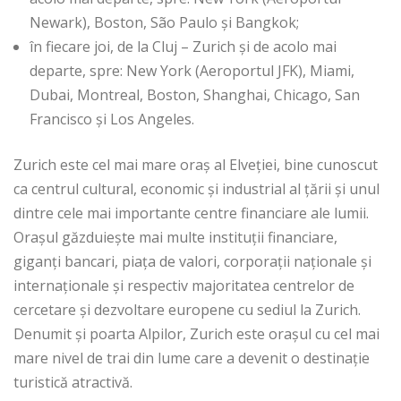
Newark), Boston, São Paulo şi Bangkok;
în fiecare joi, de la Cluj – Zurich şi de acolo mai
departe, spre: New York (Aeroportul JFK), Miami,
Dubai, Montreal, Boston, Shanghai, Chicago, San
Francisco şi Los Angeles.
Zurich este cel mai mare oraş al Elveţiei, bine cunoscut
ca centrul cultural, economic şi industrial al ţării şi unul
dintre cele mai importante centre financiare ale lumii.
Orașul găzduiește mai multe instituții financiare,
giganți bancari, piaţa de valori, corporaţii naţionale şi
internaţionale şi respectiv majoritatea centrelor de
cercetare și dezvoltare europene cu sediul la Zurich.
Denumit şi poarta Alpilor, Zurich este oraşul cu cel mai
mare nivel de trai din lume care a devenit o destinaţie
turistică atractivă.