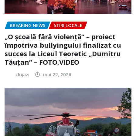
BREAKING NEWS
ȘTIRI LOCALE
„O școală fără violență” – proiect
împotriva bullyingului finalizat cu
succes la Liceul Teoretic „Dumitru
Tăuțan” – FOTO.VIDEO
clujazi
mai 22, 2026