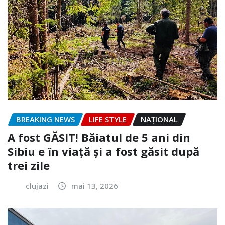
BREAKING NEWS
LIFE STYLE
NAŢIONAL
A fost GĂSIT! Băiatul de 5 ani din
Sibiu e în viață și a fost găsit după
trei zile
clujazi
mai 13, 2026