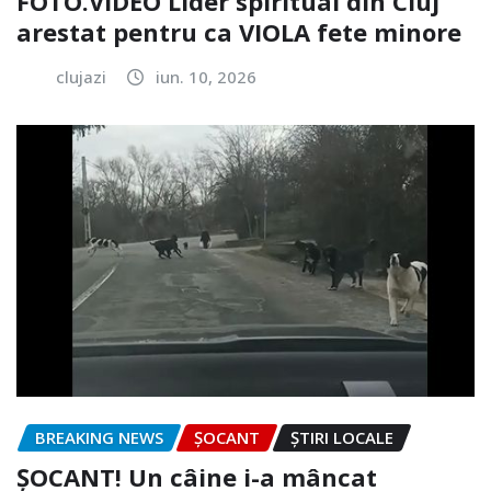
FOTO.VIDEO Lider spiritual din Cluj
arestat pentru ca VIOLA fete minore
clujazi
iun. 10, 2026
BREAKING NEWS
ȘOCANT
ȘTIRI LOCALE
ȘOCANT! Un câine i-a mâncat