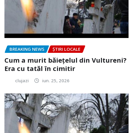
BREAKING NEWS
ȘTIRI LOCALE
Cum a murit băiețelul din Vultureni?
Era cu tatăl în cimitir
clujazi
iun. 25, 2026