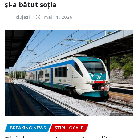
și-a bătut soția
clujazi
mai 11, 2026
BREAKING NEWS
ȘTIRI LOCALE