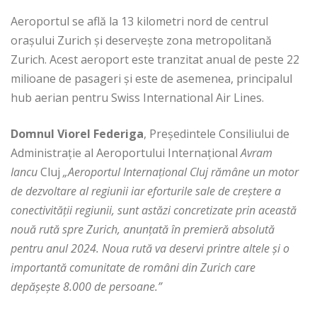
Aeroportul se află la 13 kilometri nord de centrul
orașului Zurich și deservește zona metropolitană
Zurich. Acest aeroport este tranzitat anual de peste 22
milioane de pasageri şi este de asemenea, principalul
hub aerian pentru Swiss International Air Lines.
Domnul Viorel Federiga
, Preşedintele Consiliului de
Administraţie al Aeroportului Internaţional
Avram
Iancu
Cluj
„Aeroportul Internațional Cluj rămâne un motor
de dezvoltare al regiunii iar eforturile sale de creştere a
conectivităţii regiunii, sunt astăzi concretizate prin această
nouă rută spre Zurich, anunţată în premieră absolută
pentru anul 2024. Noua rută va deservi printre altele şi o
importantă comunitate de români din Zurich care
depășește 8.000 de persoane.”