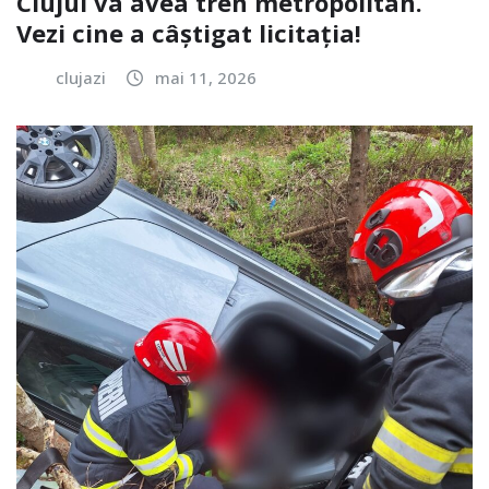
Clujul va avea tren metropolitan.
Vezi cine a câștigat licitația!
clujazi
mai 11, 2026