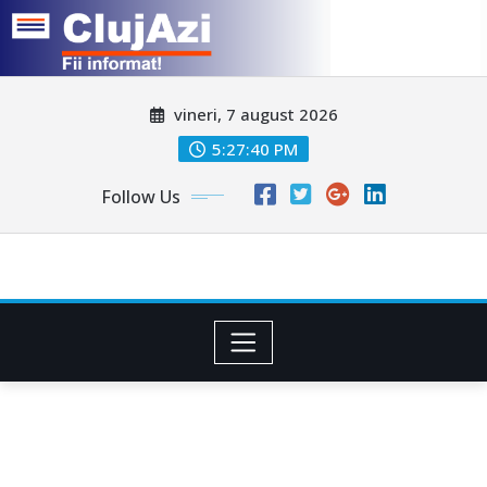
Skip
vineri, 7 august 2026
to
content
5:27:42 PM
Follow Us