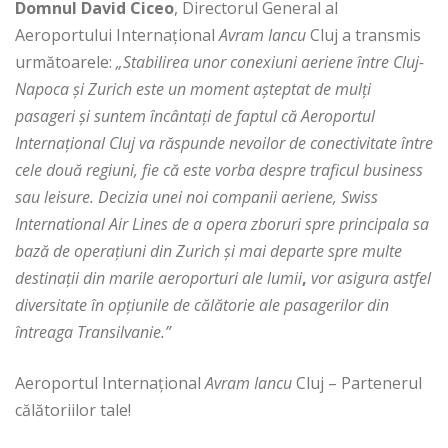
Domnul David Ciceo
, Directorul General al
Aeroportului Internaţional
Avram Iancu
Cluj a transmis
următoarele:
„Stabilirea unor conexiuni aeriene între Cluj-
Napoca și Zurich este un moment
așteptat de mulți
pasageri și suntem încântați de faptul că Aeroportul
Internațional Cluj va răspunde nevoilor de conectivitate între
cele două regiuni, fie că este vorba despre traficul business
sau leisure. Decizia unei noi companii aeriene,
Swiss
International Air Lines de a opera zboruri spre principala sa
bază de operaţiuni din Zurich şi mai departe spre multe
destinaţii din marile aeroporturi ale lumii
,
vor asigura astfel
diversitate în opțiunile de călătorie ale pasagerilor din
întreaga Transilvanie.”
Aeroportul Internaţional
Avram Iancu
Cluj – Partenerul
călătoriilor tale!