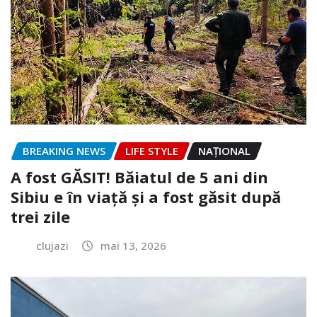
BREAKING NEWS
LIFE STYLE
NAŢIONAL
A fost GĂSIT! Băiatul de 5 ani din
Sibiu e în viață și a fost găsit după
trei zile
clujazi
mai 13, 2026