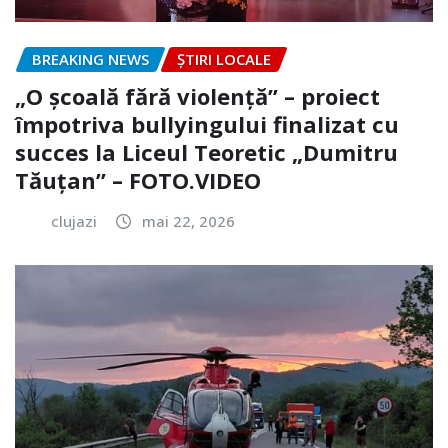
BREAKING NEWS
ȘTIRI LOCALE
„O școală fără violență” – proiect
împotriva bullyingului finalizat cu
succes la Liceul Teoretic „Dumitru
Tăuțan” – FOTO.VIDEO
clujazi
mai 22, 2026