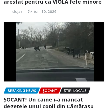
arestat pentru ca VIOLA fete minore
clujazi
iun. 10, 2026
BREAKING NEWS
ȘOCANT
ȘTIRI LOCALE
ȘOCANT! Un câine i-a mâncat
degetele unui copil din Cămărașu