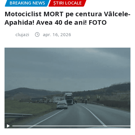
BREAKING NEWS
ȘTIRI LOCALE
Motociclist MORT pe centura Vâlcele-
Apahida! Avea 40 de ani! FOTO
clujazi
apr. 16, 2026