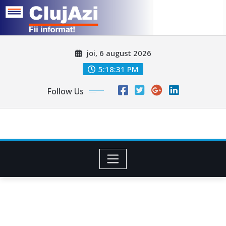
Skip
joi, 6 august 2026
to
content
5:18:34 PM
Follow Us