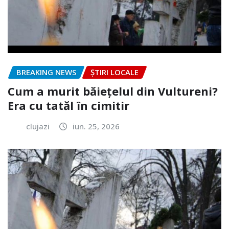
BREAKING NEWS
ȘTIRI LOCALE
Cum a murit băiețelul din Vultureni?
Era cu tatăl în cimitir
clujazi
iun. 25, 2026