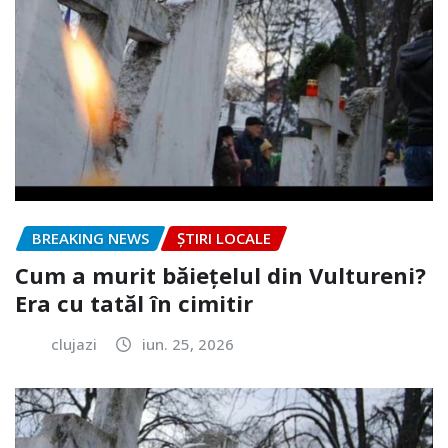
BREAKING NEWS
ȘTIRI LOCALE
Cum a murit băiețelul din Vultureni?
Era cu tatăl în cimitir
clujazi
iun. 25, 2026