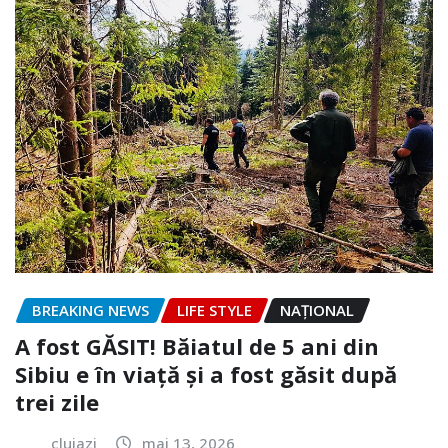
BREAKING NEWS
LIFE STYLE
NAŢIONAL
A fost GĂSIT! Băiatul de 5 ani din
Sibiu e în viață și a fost găsit după
trei zile
clujazi
mai 13, 2026