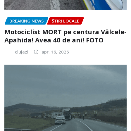
BREAKING NEWS
ȘTIRI LOCALE
Motociclist MORT pe centura Vâlcele-
Apahida! Avea 40 de ani! FOTO
clujazi
apr. 16, 2026