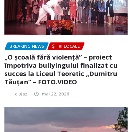
BREAKING NEWS
ȘTIRI LOCALE
„O școală fără violență” – proiect
împotriva bullyingului finalizat cu
succes la Liceul Teoretic „Dumitru
Tăuțan” – FOTO.VIDEO
clujazi
mai 22, 2026