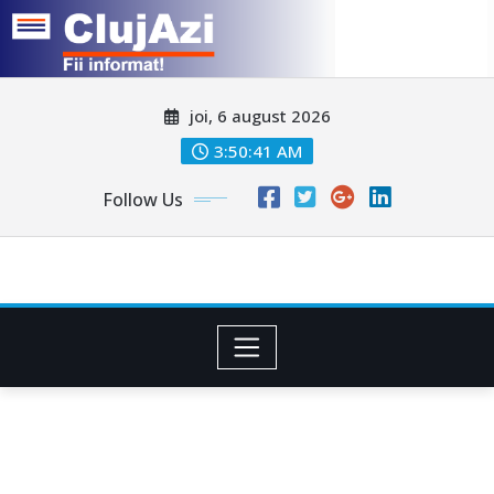
Skip
joi, 6 august 2026
to
content
3:50:43 AM
Follow Us