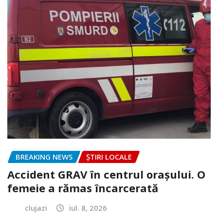
BREAKING NEWS
ȘTIRI LOCALE
Accident GRAV în centrul orașului. O
femeie a rămas încarcerată
clujazi
iul. 8, 2026