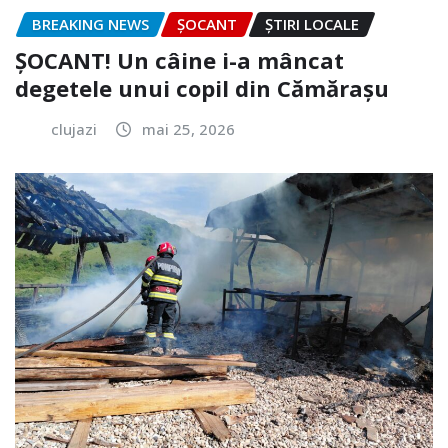
BREAKING NEWS
ȘOCANT
ȘTIRI LOCALE
ȘOCANT! Un câine i-a mâncat
degetele unui copil din Cămărașu
clujazi
mai 25, 2026