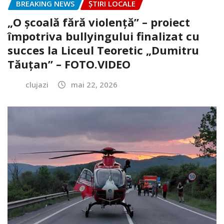
BREAKING NEWS
ȘTIRI LOCALE
„O școală fără violență” – proiect
împotriva bullyingului finalizat cu
succes la Liceul Teoretic „Dumitru
Tăuțan” – FOTO.VIDEO
clujazi
mai 22, 2026