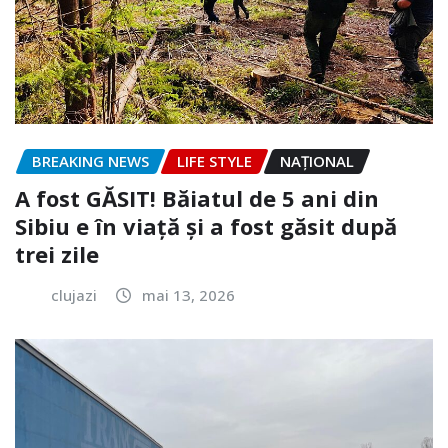
BREAKING NEWS
LIFE STYLE
NAŢIONAL
A fost GĂSIT! Băiatul de 5 ani din
Sibiu e în viață și a fost găsit după
trei zile
clujazi
mai 13, 2026