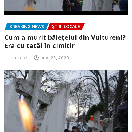
BREAKING NEWS
ȘTIRI LOCALE
Cum a murit băiețelul din Vultureni?
Era cu tatăl în cimitir
clujazi
iun. 25, 2026