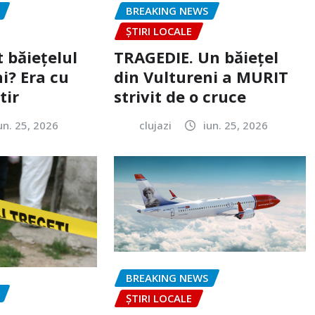
BREAKING NEWS
ȘTIRI LOCALE
 băiețelul
TRAGEDIE. Un băiețel
i? Era cu
din Vultureni a MURIT
tir
strivit de o cruce
un. 25, 2026
clujazi
iun. 25, 2026
BREAKING NEWS
ȘTIRI LOCALE