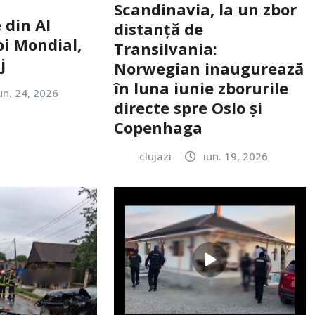
Scandinavia, la un zbor
 din Al
distanță de
oi Mondial,
Transilvania:
j
Norwegian inaugurează
în luna iunie zborurile
un. 24, 2026
directe spre Oslo și
Copenhaga
clujazi
iun. 19, 2026