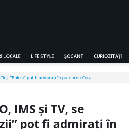
RI LOCALE
LIFE STYLE
ȘOCANT
CURIOZITĂȚI
Cluj. ”Bolizii” pot fi admirați în parcarea Cora
O, IMS și TV, se
zii” pot fi admirați în