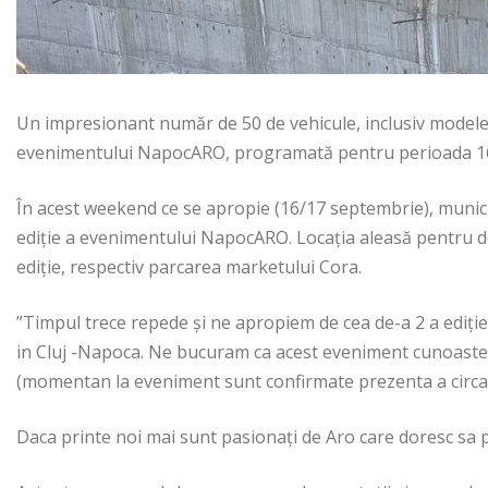
Un impresionant număr de 50 de vehicule, inclusiv modele A
evenimentului NapocARO, programată pentru perioada 16
În acest weekend ce se apropie (16/17 septembrie), munic
ediție a evenimentului NapocARO. Locația aleasă pentru de
ediție, respectiv parcarea marketului Cora.
”Timpul trece repede și ne apropiem de cea de-a 2 a ediț
in Cluj -Napoca. Ne bucuram ca acest eveniment cunoaste 
(momentan la eveniment sunt confirmate prezenta a circa 
Daca printe noi mai sunt pasionați de Aro care doresc sa p