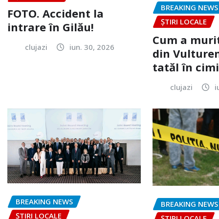
BREAKING NEWS
FOTO. Accident la
ȘTIRI LOCALE
intrare în Gilău!
Cum a murit
clujazi
iun. 30, 2026
din Vulturen
tatăl în cimi
clujazi
i
BREAKING NEWS
BREAKING NEWS
ȘTIRI LOCALE
ȘTIRI LOCALE