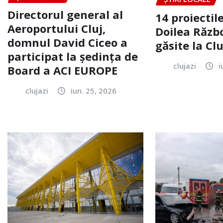
Directorul general al
14 proiectile
Aeroportului Cluj,
Doilea Răzb
domnul David Ciceo a
găsite la Clu
participat la ședința de
clujazi
i
Board a ACI EUROPE
clujazi
iun. 25, 2026