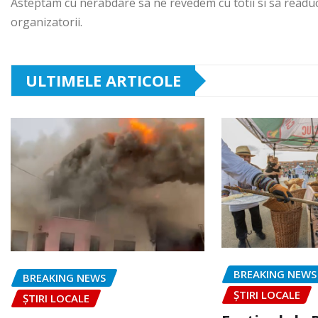
Asteptam cu nerabdare sa ne revedem cu totii si sa readuce
organizatorii.
ULTIMELE ARTICOLE
BREAKING NEWS
BREAKING NEWS
ȘTIRI LOCALE
ȘTIRI LOCALE