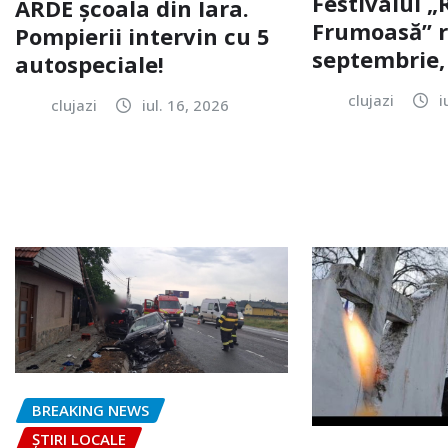
Festivalul 
ARDE școala din Iara.
Frumoasă” r
Pompierii intervin cu 5
septembrie, 
autospeciale!
clujazi
i
clujazi
iul. 16, 2026
BREAKING NEWS
ȘTIRI LOCALE