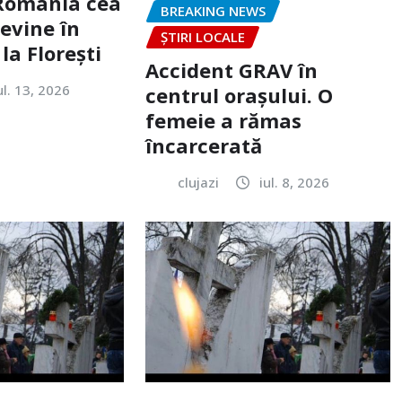
„România cea
BREAKING NEWS
evine în
ȘTIRI LOCALE
la Florești
Accident GRAV în
ul. 13, 2026
centrul orașului. O
femeie a rămas
încarcerată
clujazi
iul. 8, 2026