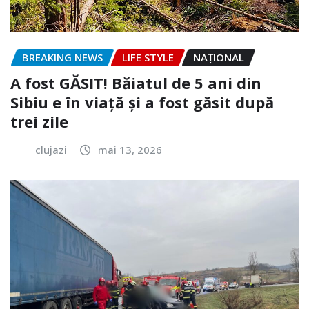
BREAKING NEWS
LIFE STYLE
NAŢIONAL
A fost GĂSIT! Băiatul de 5 ani din
Sibiu e în viață și a fost găsit după
trei zile
clujazi
mai 13, 2026