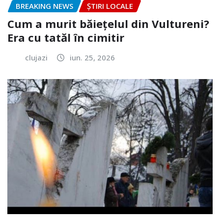
BREAKING NEWS
ȘTIRI LOCALE
Cum a murit băiețelul din Vultureni?
Era cu tatăl în cimitir
clujazi
iun. 25, 2026