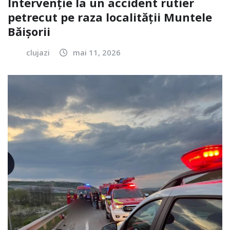
Intervenție la un accident rutier
petrecut pe raza localității Muntele
Băișorii
clujazi
mai 11, 2026