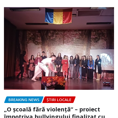
BREAKING NEWS
ȘTIRI LOCALE
„O școală fără violență” – proiect
împotriva bullyingului finalizat cu