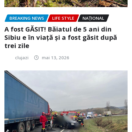
BREAKING NEWS
LIFE STYLE
NAŢIONAL
A fost GĂSIT! Băiatul de 5 ani din
Sibiu e în viață și a fost găsit după
trei zile
clujazi
mai 13, 2026