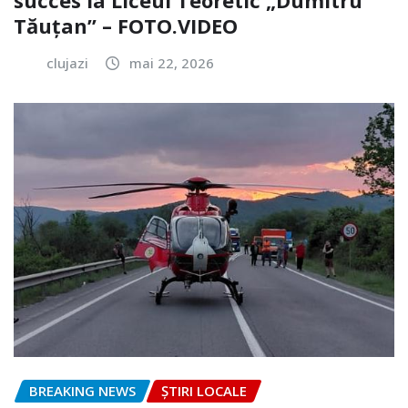
succes la Liceul Teoretic „Dumitru
Tăuțan” – FOTO.VIDEO
clujazi
mai 22, 2026
BREAKING NEWS
ȘTIRI LOCALE