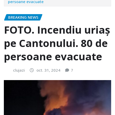
persoane evacuate
BREAKING NEWS
FOTO. Incendiu uriaș
pe Cantonului. 80 de
persoane evacuate
clujazi
oct. 31, 2024
7