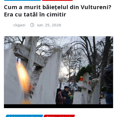
Cum a murit băiețelul din Vultureni?
Era cu tatăl în cimitir
clujazi
iun. 25, 2026