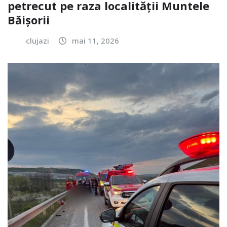
petrecut pe raza localității Muntele
Băișorii
clujazi
mai 11, 2026