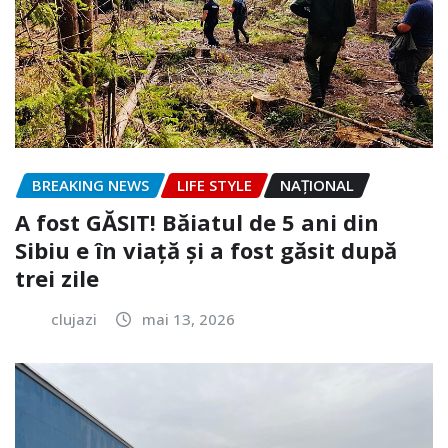
BREAKING NEWS
LIFE STYLE
NAŢIONAL
A fost GĂSIT! Băiatul de 5 ani din
Sibiu e în viață și a fost găsit după
trei zile
clujazi
mai 13, 2026