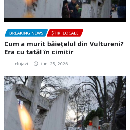
BREAKING NEWS
ȘTIRI LOCALE
Cum a murit băiețelul din Vultureni?
Era cu tatăl în cimitir
clujazi
iun. 25, 2026