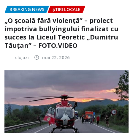
BREAKING NEWS
ȘTIRI LOCALE
„O școală fără violență” – proiect
împotriva bullyingului finalizat cu
succes la Liceul Teoretic „Dumitru
Tăuțan” – FOTO.VIDEO
clujazi
mai 22, 2026