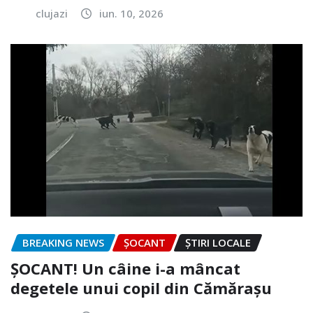
clujazi
iun. 10, 2026
BREAKING NEWS
ȘOCANT
ȘTIRI LOCALE
ȘOCANT! Un câine i-a mâncat
degetele unui copil din Cămărașu