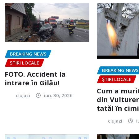
BREAKING NEWS
ȘTIRI LOCALE
BREAKING NEWS
FOTO. Accident la
ȘTIRI LOCALE
intrare în Gilău!
Cum a murit
clujazi
iun. 30, 2026
din Vulturen
tatăl în cimi
clujazi
i