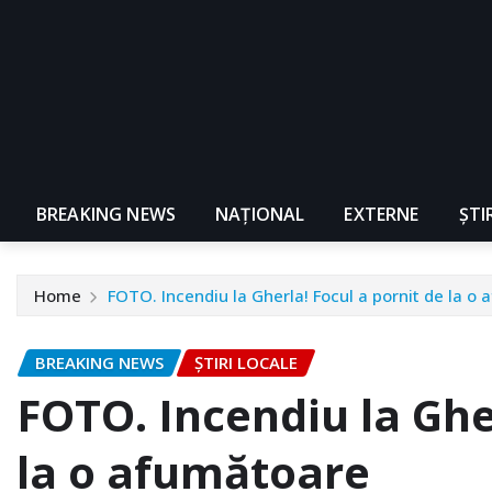
BREAKING NEWS
NAŢIONAL
EXTERNE
ȘTI
Home
FOTO. Incendiu la Gherla! Focul a pornit de la o
BREAKING NEWS
ȘTIRI LOCALE
FOTO. Incendiu la Ghe
la o afumătoare