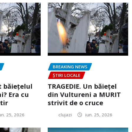
BREAKING NEWS
ȘTIRI LOCALE
 băiețelul
TRAGEDIE. Un băiețel
i? Era cu
din Vultureni a MURIT
tir
strivit de o cruce
un. 25, 2026
clujazi
iun. 25, 2026