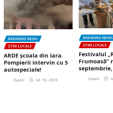
BREAKING NEWS
BREAKING NEWS
ȘTIRI LOCALE
ȘTIRI LOCALE
Festivalul 
ARDE școala din Iara.
Frumoasă” r
Pompierii intervin cu 5
septembrie, 
autospeciale!
clujazi
i
clujazi
iul. 16, 2026