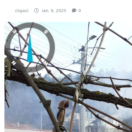
clujazi
ian. 9, 2025
0