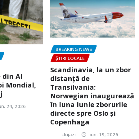
BREAKING NEWS
ȘTIRI LOCALE
Scandinavia, la un zbor
 din Al
distanță de
oi Mondial,
Transilvania:
j
Norwegian inaugurează
în luna iunie zborurile
un. 24, 2026
directe spre Oslo și
Copenhaga
clujazi
iun. 19, 2026