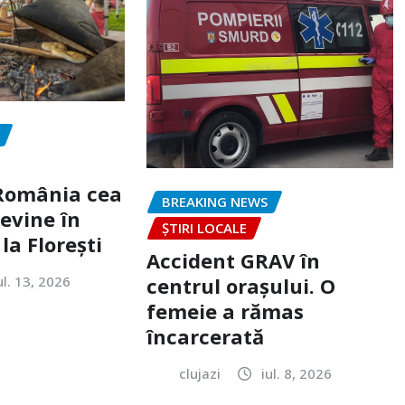
„România cea
BREAKING NEWS
evine în
ȘTIRI LOCALE
la Florești
Accident GRAV în
ul. 13, 2026
centrul orașului. O
femeie a rămas
încarcerată
clujazi
iul. 8, 2026