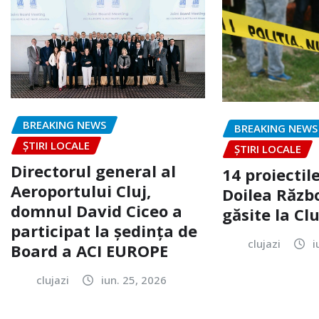
BREAKING NEWS
BREAKING NEWS
ȘTIRI LOCALE
ȘTIRI LOCALE
Directorul general al
14 proiectile
Aeroportului Cluj,
Doilea Răzb
domnul David Ciceo a
găsite la Clu
participat la ședința de
clujazi
i
Board a ACI EUROPE
clujazi
iun. 25, 2026