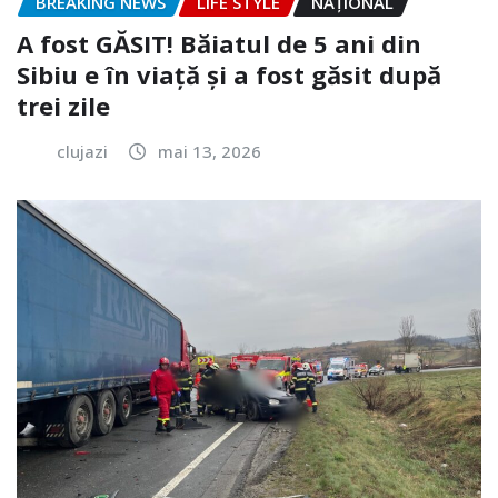
BREAKING NEWS
LIFE STYLE
NAŢIONAL
A fost GĂSIT! Băiatul de 5 ani din
Sibiu e în viață și a fost găsit după
trei zile
clujazi
mai 13, 2026