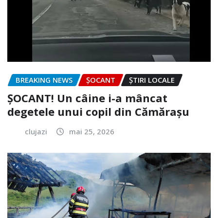
BREAKING NEWS
ȘOCANT
ȘTIRI LOCALE
ȘOCANT! Un câine i-a mâncat
degetele unui copil din Cămărașu
clujazi
mai 25, 2026