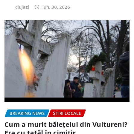
clujazi
iun. 30, 2026
BREAKING NEWS
ȘTIRI LOCALE
Cum a murit băiețelul din Vultureni?
Era cu tatăl în cimitir