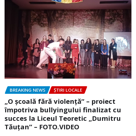
BREAKING NEWS
ȘTIRI LOCALE
„O școală fără violență” – proiect
împotriva bullyingului finalizat cu
succes la Liceul Teoretic „Dumitru
Tăuțan” – FOTO.VIDEO