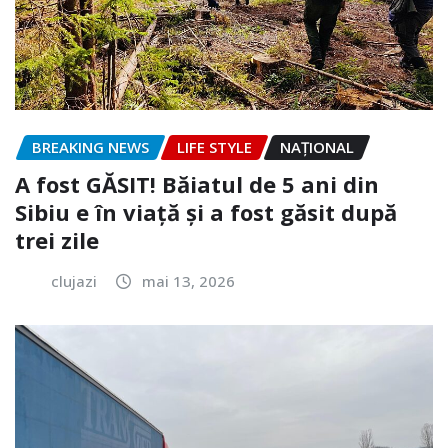
BREAKING NEWS
LIFE STYLE
NAŢIONAL
A fost GĂSIT! Băiatul de 5 ani din
Sibiu e în viață și a fost găsit după
trei zile
clujazi
mai 13, 2026