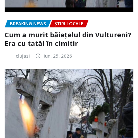
BREAKING NEWS
ȘTIRI LOCALE
Cum a murit băiețelul din Vultureni?
Era cu tatăl în cimitir
clujazi
iun. 25, 2026