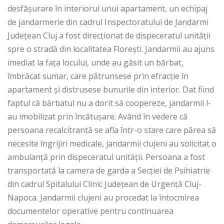
desfăşurare în interiorul unui apartament, un echipaj
de jandarmerie din cadrul Inspectoratului de Jandarmi
Judeţean Cluj a fost direcţionat de dispeceratul unităţii
spre o stradă din localitatea Florești. Jandarmii au ajuns
imediat la faţa locului, unde au găsit un bărbat,
îmbrăcat sumar, care pătrunsese prin efracție în
apartament și distrusese bunurile din interior. Dat fiind
faptul că bărbatul nu a dorit să coopereze, jandarmii l-
au imobilizat prin încătușare. Având în vedere că
persoana recalcitrantă se afla într-o stare care părea să
necesite îngrijiri medicale, jandarmii clujeni au solicitat o
ambulanță prin dispeceratul unităţii. Persoana a fost
transportată la camera de garda a Secției de Psihiatrie
din cadrul Spitalului Clinic Județean de Urgență Cluj-
Napoca. Jandarmii clujeni au procedat la întocmirea
documentelor operative pentru continuarea