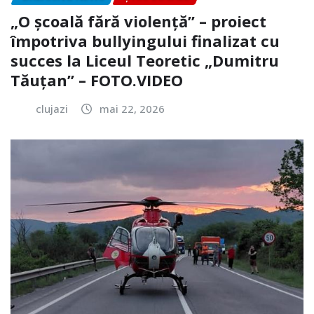
„O școală fără violență” – proiect
împotriva bullyingului finalizat cu
succes la Liceul Teoretic „Dumitru
Tăuțan” – FOTO.VIDEO
clujazi
mai 22, 2026