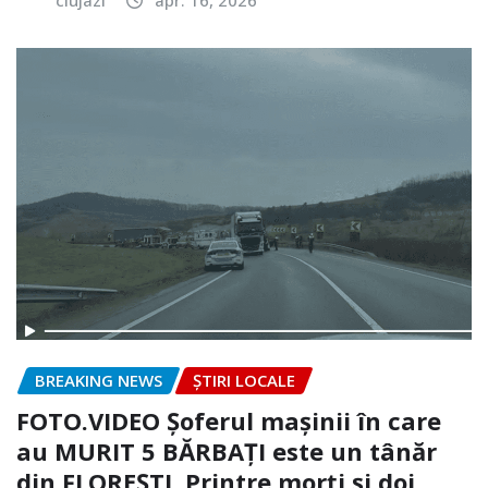
clujazi
apr. 16, 2026
BREAKING NEWS
ȘTIRI LOCALE
FOTO.VIDEO Șoferul mașinii în care
au MURIT 5 BĂRBAȚI este un tânăr
din FLOREȘTI. Printre morți și doi