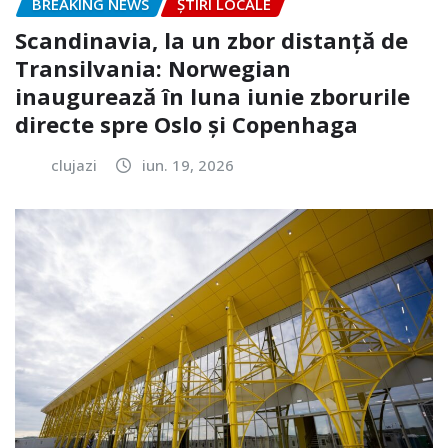
BREAKING NEWS
ȘTIRI LOCALE
Scandinavia, la un zbor distanță de
Transilvania: Norwegian
inaugurează în luna iunie zborurile
directe spre Oslo și Copenhaga
clujazi
iun. 19, 2026