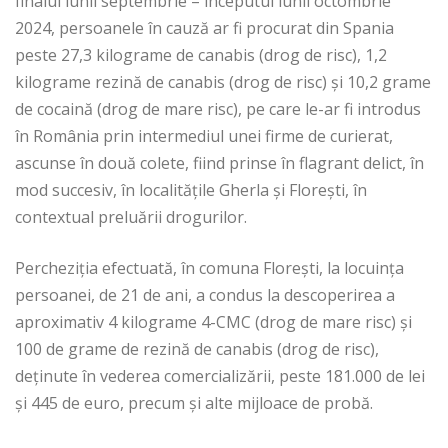
finalul lunii septembrie – începutul lunii octombrie
2024, persoanele în cauză ar fi procurat din Spania
peste 27,3 kilograme de canabis (drog de risc), 1,2
kilograme rezină de canabis (drog de risc) și 10,2 grame
de cocaină (drog de mare risc), pe care le-ar fi introdus
în România prin intermediul unei firme de curierat,
ascunse în două colete, fiind prinse în flagrant delict, în
mod succesiv, în localitățile Gherla și Florești, în
contextual preluării drogurilor.
Percheziția efectuată, în comuna Florești, la locuința
persoanei, de 21 de ani, a condus la descoperirea a
aproximativ 4 kilograme 4-CMC (drog de mare risc) și
100 de grame de rezină de canabis (drog de risc),
deținute în vederea comercializării, peste 181.000 de lei
și 445 de euro, precum și alte mijloace de probă.