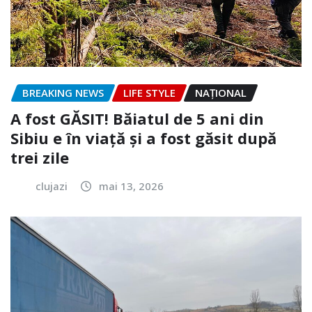
BREAKING NEWS
LIFE STYLE
NAŢIONAL
A fost GĂSIT! Băiatul de 5 ani din
Sibiu e în viață și a fost găsit după
trei zile
clujazi
mai 13, 2026