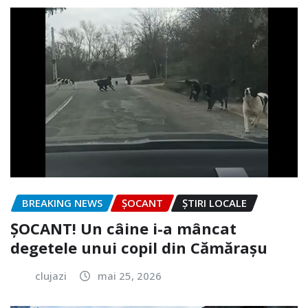
BREAKING NEWS
ȘOCANT
ȘTIRI LOCALE
ȘOCANT! Un câine i-a mâncat
degetele unui copil din Cămărașu
clujazi
mai 25, 2026