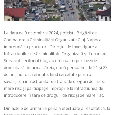
La data de 9 octombrie 2024, polițiștii Brigăzii de
Combatere a Criminalității Organizate Cluj-Napoca,
împreună cu procurorii Direcției de Investigare a
Infracțiunilor de Criminalitate Organizată și Terorism –
Serviciul Teritorial Cluj, au efectuat o percheziție
domiciliară, în urma căreia, două persoane, de 21 și 23
de ani, au fost reținute, fiind cercetate pentru
săvârșirea infracțiunilor de trafic de droguri de risc și
mare risc și participație improprie la infracțiunea de
introducere în țară de droguri de risc și de mare risc.
Din actele de urmărire penală efectuate a rezultat că, la