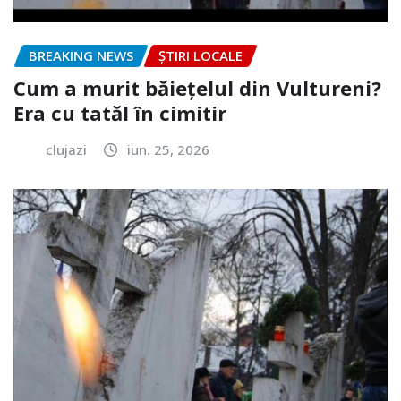
BREAKING NEWS
ȘTIRI LOCALE
Cum a murit băiețelul din Vultureni?
Era cu tatăl în cimitir
clujazi
iun. 25, 2026