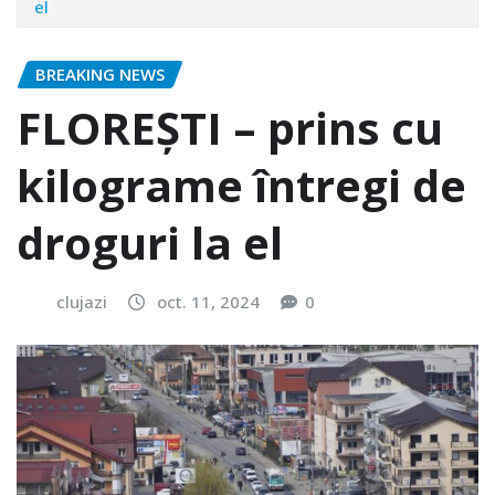
el
BREAKING NEWS
FLOREȘTI – prins cu
kilograme întregi de
droguri la el
clujazi
oct. 11, 2024
0