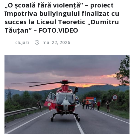
„O școală fără violență” – proiect
împotriva bullyingului finalizat cu
succes la Liceul Teoretic „Dumitru
Tăuțan” – FOTO.VIDEO
clujazi
mai 22, 2026