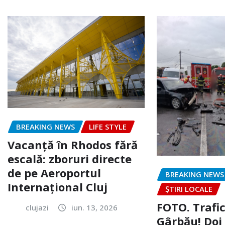
BREAKING NEWS
LIFE STYLE
Vacanță în Rhodos fără
escală: zboruri directe
de pe Aeroportul
BREAKING NEWS
Internațional Cluj
ȘTIRI LOCALE
FOTO. Trafi
clujazi
iun. 13, 2026
Gârbău! Doi