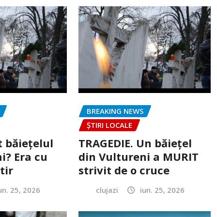
BREAKING NEWS
ȘTIRI LOCALE
 băiețelul
TRAGEDIE. Un băiețel
i? Era cu
din Vultureni a MURIT
tir
strivit de o cruce
un. 25, 2026
clujazi
iun. 25, 2026