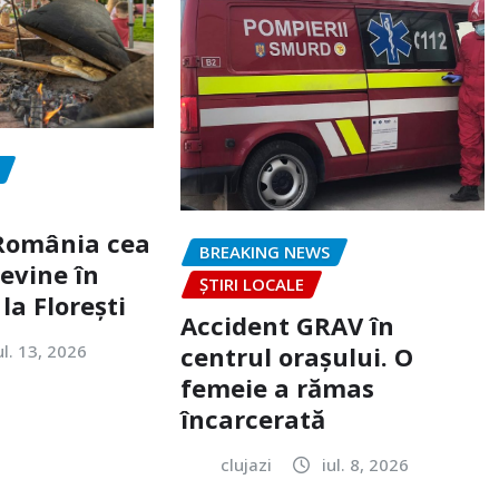
„România cea
BREAKING NEWS
evine în
ȘTIRI LOCALE
la Florești
Accident GRAV în
ul. 13, 2026
centrul orașului. O
femeie a rămas
încarcerată
clujazi
iul. 8, 2026