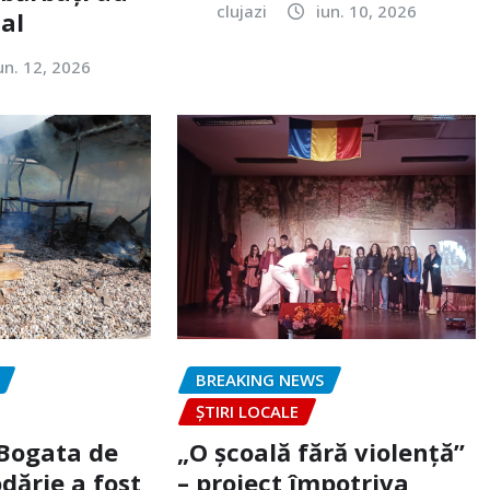
clujazi
iun. 10, 2026
tal
un. 12, 2026
BREAKING NEWS
ȘTIRI LOCALE
 Bogata de
„O școală fără violență”
dărie a fost
– proiect împotriva