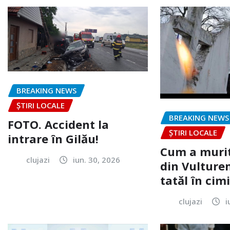
BREAKING NEWS
ȘTIRI LOCALE
BREAKING NEWS
FOTO. Accident la
ȘTIRI LOCALE
intrare în Gilău!
Cum a murit
clujazi
iun. 30, 2026
din Vulturen
tatăl în cimi
clujazi
i