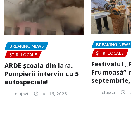
BREAKING NEWS
BREAKING NEWS
ȘTIRI LOCALE
ȘTIRI LOCALE
Festivalul 
ARDE școala din Iara.
Frumoasă” r
Pompierii intervin cu 5
septembrie, 
autospeciale!
clujazi
i
clujazi
iul. 16, 2026