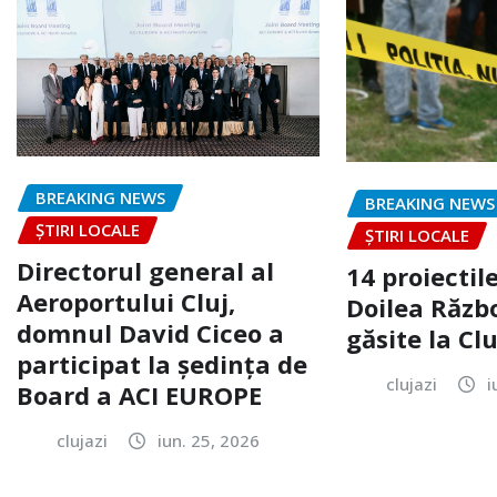
BREAKING NEWS
BREAKING NEWS
ȘTIRI LOCALE
ȘTIRI LOCALE
Directorul general al
14 proiectile
Aeroportului Cluj,
Doilea Răzb
domnul David Ciceo a
găsite la Clu
participat la ședința de
clujazi
i
Board a ACI EUROPE
clujazi
iun. 25, 2026