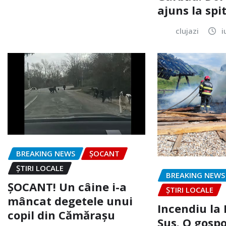
ajuns la spi
clujazi
i
BREAKING NEWS
ȘOCANT
ȘTIRI LOCALE
BREAKING NEWS
ȘOCANT! Un câine i-a
ȘTIRI LOCALE
mâncat degetele unui
Incendiu la
copil din Cămărașu
Sus. O gospo