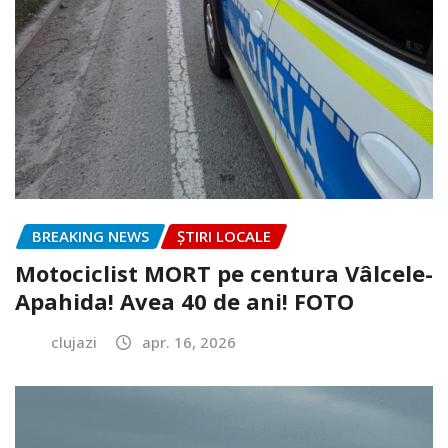
BREAKING NEWS
ȘTIRI LOCALE
Motociclist MORT pe centura Vâlcele-
Apahida! Avea 40 de ani! FOTO
clujazi
apr. 16, 2026