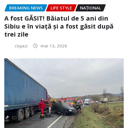
BREAKING NEWS
LIFE STYLE
NAŢIONAL
A fost GĂSIT! Băiatul de 5 ani din
Sibiu e în viață și a fost găsit după
trei zile
clujazi
mai 13, 2026