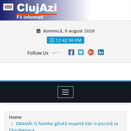
Skip
duminică, 9 august 2026
to
content
12:42:39 PM
Follow Us
Home
DRAMĂ! O familie găsită moartă într-o piscină la
Cluj-Napoca