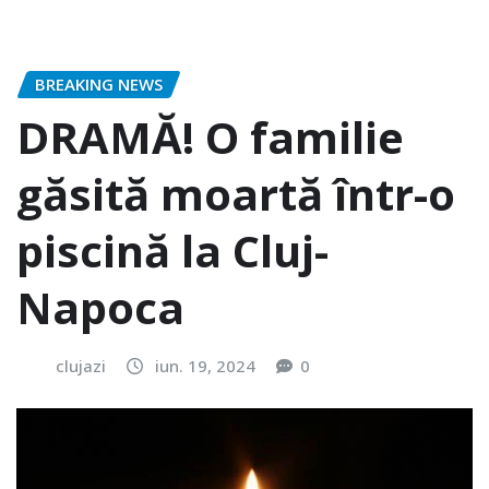
BREAKING NEWS
DRAMĂ! O familie
găsită moartă într-o
piscină la Cluj-
Napoca
clujazi
iun. 19, 2024
0