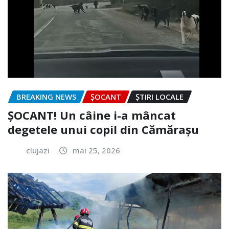
BREAKING NEWS
ȘOCANT
ȘTIRI LOCALE
ȘOCANT! Un câine i-a mâncat
degetele unui copil din Cămărașu
clujazi
mai 25, 2026