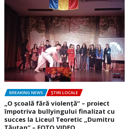
BREAKING NEWS
ȘTIRI LOCALE
„O școală fără violență” – proiect
împotriva bullyingului finalizat cu
succes la Liceul Teoretic „Dumitru
Tăuțan” – FOTO.VIDEO