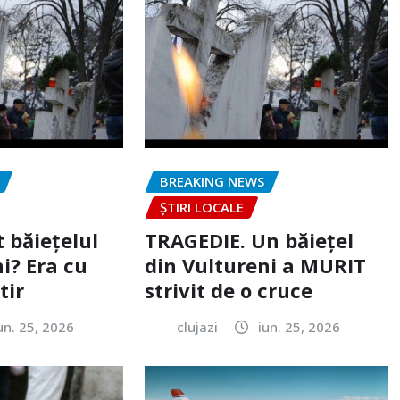
BREAKING NEWS
ȘTIRI LOCALE
 băiețelul
TRAGEDIE. Un băiețel
i? Era cu
din Vultureni a MURIT
tir
strivit de o cruce
un. 25, 2026
clujazi
iun. 25, 2026