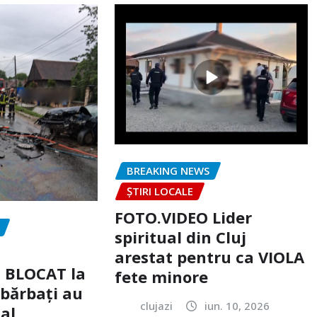
BREAKING NEWS
ȘTIRI LOCALE
FOTO.VIDEO Lider
spiritual din Cluj
arestat pentru ca VIOLA
c BLOCAT la
fete minore
 bărbați au
clujazi
iun. 10, 2026
tal