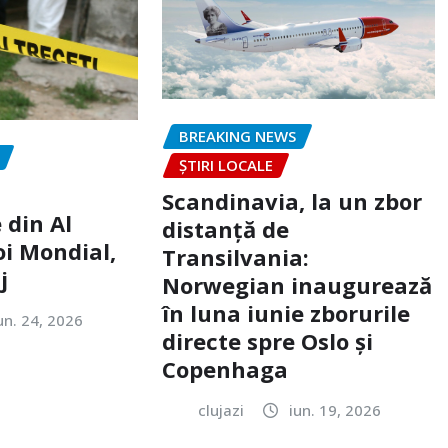
BREAKING NEWS
ȘTIRI LOCALE
Scandinavia, la un zbor
 din Al
distanță de
oi Mondial,
Transilvania:
j
Norwegian inaugurează
în luna iunie zborurile
un. 24, 2026
directe spre Oslo și
Copenhaga
clujazi
iun. 19, 2026