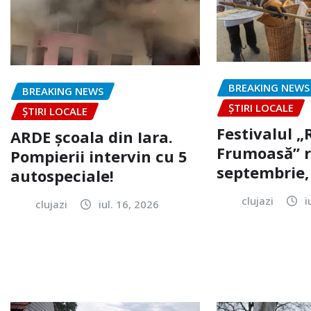
BREAKING NEWS
BREAKING NEWS
ȘTIRI LOCALE
ȘTIRI LOCALE
Festivalul 
ARDE școala din Iara.
Frumoasă” r
Pompierii intervin cu 5
septembrie, 
autospeciale!
clujazi
i
clujazi
iul. 16, 2026