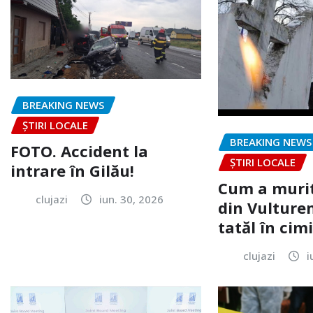
BREAKING NEWS
ȘTIRI LOCALE
BREAKING NEWS
FOTO. Accident la
ȘTIRI LOCALE
intrare în Gilău!
Cum a murit
clujazi
iun. 30, 2026
din Vulturen
tatăl în cimi
clujazi
i