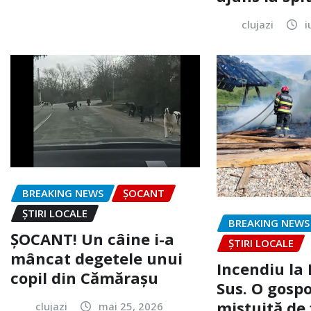
clujazi
i
BREAKING NEWS
ȘOCANT
ȘTIRI LOCALE
BREAKING NEWS
ȘOCANT! Un câine i-a
ȘTIRI LOCALE
mâncat degetele unui
Incendiu la
copil din Cămărașu
Sus. O gospo
mistuită de 
clujazi
mai 25, 2026