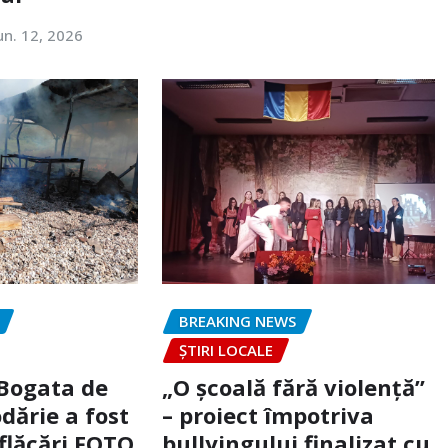
un. 12, 2026
BREAKING NEWS
ȘTIRI LOCALE
 Bogata de
„O școală fără violență”
dărie a fost
– proiect împotriva
flăcări FOTO
bullyingului finalizat cu