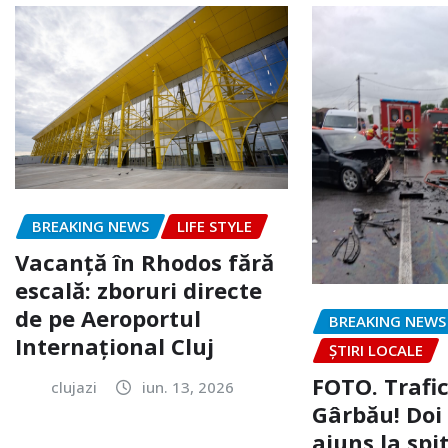
BREAKING NEWS
LIFE STYLE
Vacanță în Rhodos fără
escală: zboruri directe
de pe Aeroportul
BREAKING NEWS
Internațional Cluj
ȘTIRI LOCALE
FOTO. Trafi
clujazi
iun. 13, 2026
Gârbău! Doi
ajuns la spi