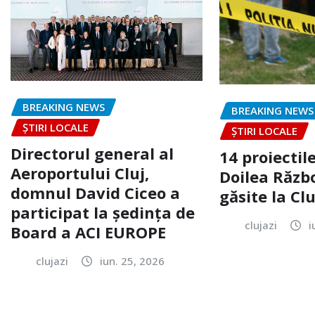
BREAKING NEWS
BREAKING NEWS
ȘTIRI LOCALE
ȘTIRI LOCALE
Directorul general al
14 proiectile
Aeroportului Cluj,
Doilea Răzb
domnul David Ciceo a
găsite la Clu
participat la ședința de
clujazi
i
Board a ACI EUROPE
clujazi
iun. 25, 2026