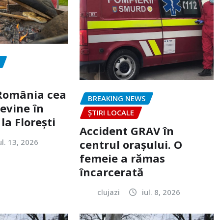
„România cea
BREAKING NEWS
evine în
ȘTIRI LOCALE
la Florești
Accident GRAV în
ul. 13, 2026
centrul orașului. O
femeie a rămas
încarcerată
clujazi
iul. 8, 2026