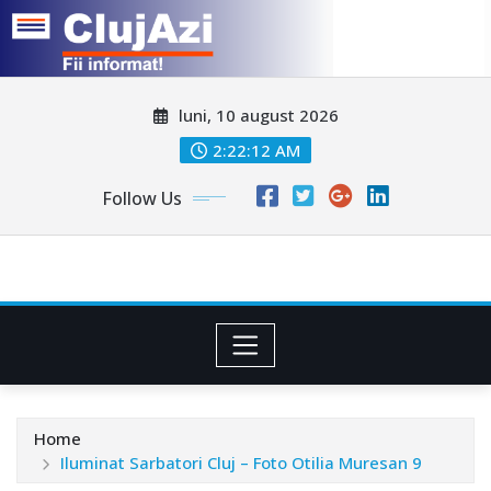
Skip
luni, 10 august 2026
to
content
2:22:14 AM
Follow Us
Home
Iluminat Sarbatori Cluj – Foto Otilia Muresan 9