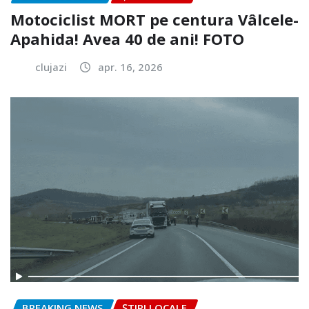
Motociclist MORT pe centura Vâlcele-
Apahida! Avea 40 de ani! FOTO
clujazi
apr. 16, 2026
BREAKING NEWS
ȘTIRI LOCALE