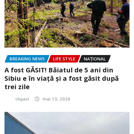
BREAKING NEWS
LIFE STYLE
NAŢIONAL
A fost GĂSIT! Băiatul de 5 ani din
Sibiu e în viață și a fost găsit după
trei zile
clujazi
mai 13, 2026