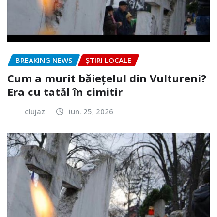
BREAKING NEWS
ȘTIRI LOCALE
Cum a murit băiețelul din Vultureni?
Era cu tatăl în cimitir
clujazi
iun. 25, 2026