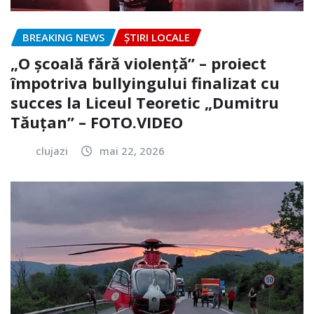
BREAKING NEWS
ȘTIRI LOCALE
„O școală fără violență” – proiect
împotriva bullyingului finalizat cu
succes la Liceul Teoretic „Dumitru
Tăuțan” – FOTO.VIDEO
clujazi
mai 22, 2026