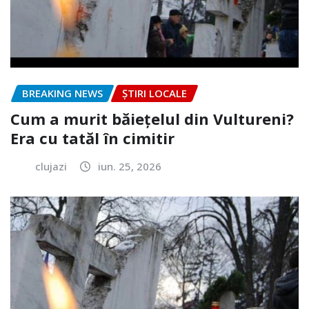
BREAKING NEWS
ȘTIRI LOCALE
Cum a murit băiețelul din Vultureni?
Era cu tatăl în cimitir
clujazi
iun. 25, 2026