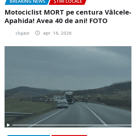
BREAKING NEWS
ȘTIRI LOCALE
Motociclist MORT pe centura Vâlcele-
Apahida! Avea 40 de ani! FOTO
clujazi
apr. 16, 2026