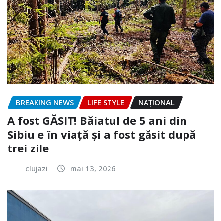
BREAKING NEWS
LIFE STYLE
NAŢIONAL
A fost GĂSIT! Băiatul de 5 ani din
Sibiu e în viață și a fost găsit după
trei zile
clujazi
mai 13, 2026