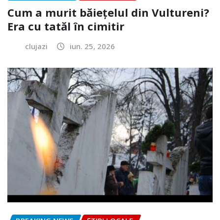
Cum a murit băiețelul din Vultureni?
Era cu tatăl în cimitir
clujazi
iun. 25, 2026