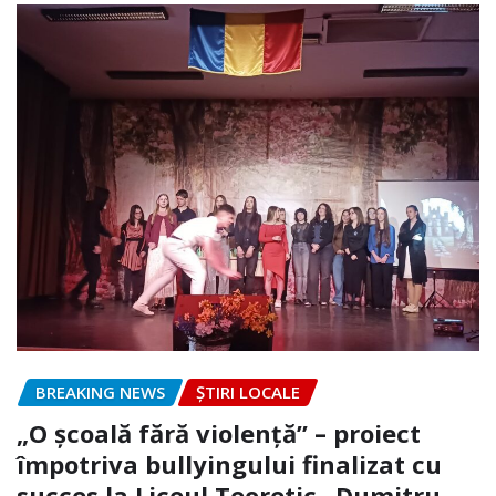
BREAKING NEWS
ȘTIRI LOCALE
„O școală fără violență” – proiect
împotriva bullyingului finalizat cu
succes la Liceul Teoretic „Dumitru