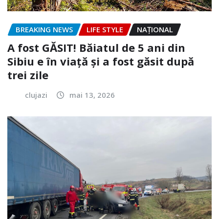
BREAKING NEWS
LIFE STYLE
NAŢIONAL
A fost GĂSIT! Băiatul de 5 ani din
Sibiu e în viață și a fost găsit după
trei zile
clujazi
mai 13, 2026