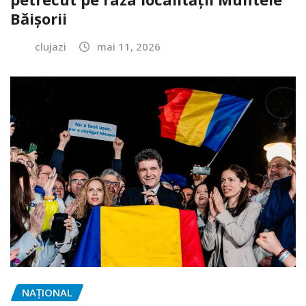
Băișorii
clujazi
mai 11, 2026
NAŢIONAL